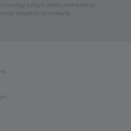
ri tozaligi tufayli ushbu mahsulotlar
timal ishlashni ta'minlaydi.
niy
gini