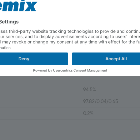
0.05%
13 µm
3 µm
40%
94.5%
97.82/0.04/0.65
0.2%