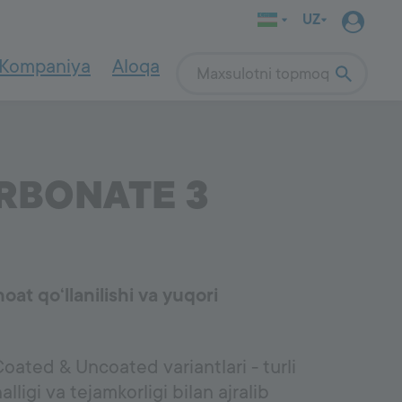
UZ
Kompaniya
Aloqa
Search
tiklar
1003
Qog‘oz va qadoqlash
RBONATE 3
Atrof-muhitga oid qo‘llanmalar
oat qo‘llanilishi va yuqori
ted & Uncoated variantlari - turli
lligi va tejamkorligi bilan ajralib