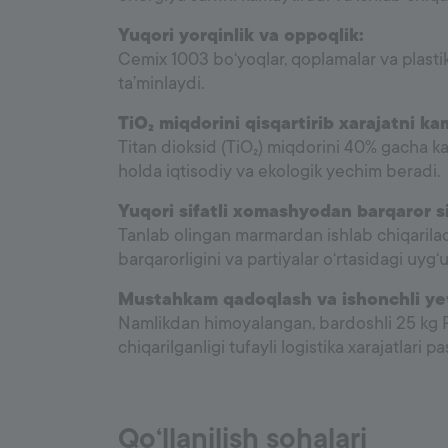
Yuqori yorqinlik va oppoqlik:
Cemix 1003 bo‘yoqlar, qoplamalar va plastik 
ta’minlaydi.
TiO₂ miqdorini qisqartirib xarajatni ka
Titan dioksid (TiO₂) miqdorini 40% gacha 
holda iqtisodiy va ekologik yechim beradi.
Yuqori sifatli xomashyodan barqaror si
Tanlab olingan marmardan ishlab chiqariladi 
barqarorligini va partiyalar o‘rtasidagi uyg‘u
Mustahkam qadoqlash va ishonchli yet
Namlikdan himoyalangan, bardoshli 25 kg PE
chiqarilganligi tufayli logistika xarajatlari p
Qo‘llanilish sohalari