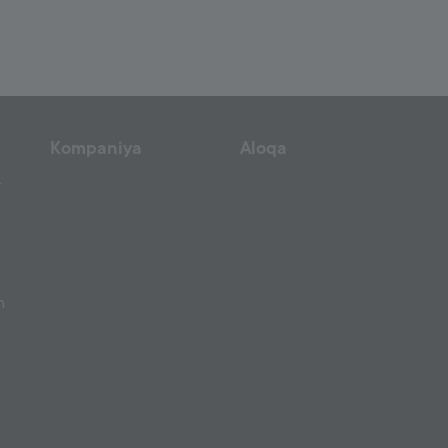
Kompaniya
Aloqa
r
h