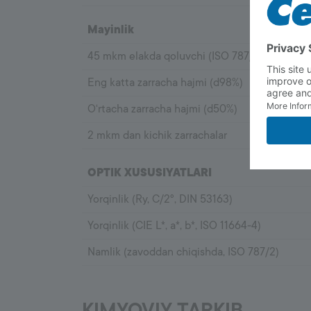
Mayinlik
45 mkm elakda qoluvchi (ISO 787/7)
Eng katta zarracha hajmi (d98%)
O‘rtacha zarracha hajmi (d50%)
2 mkm dan kichik zarrachalar
OPTIK XUSUSIYATLARI
Yorqinlik (Ry, C/2º, DIN 53163)
Yorqinlik (CIE L*, a*, b*, ISO 11664-4)
Namlik (zavoddan chiqishda, ISO 787/2)
KIMYOVIY TARKIB