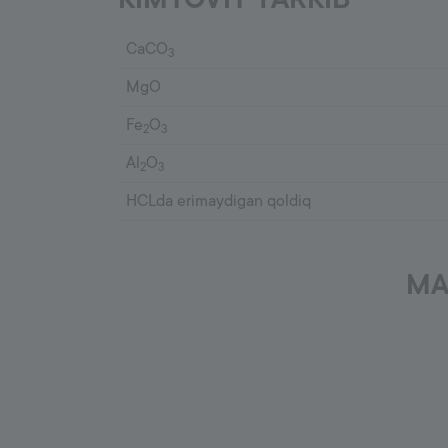
CaCO
3
MgO
Fe
O
2
3
Al
O
2
3
HCLda erimaydigan qoldiq
MA