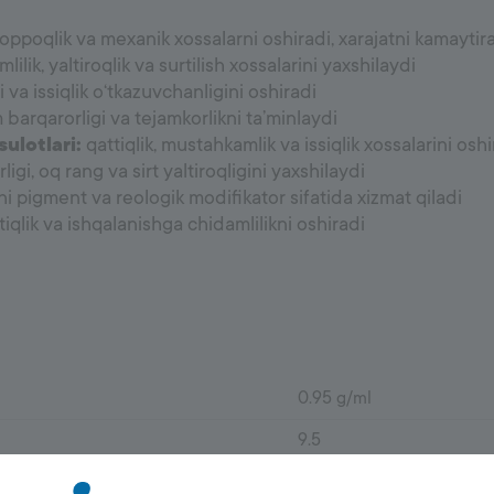
gi, oppoqlik va mexanik xossalarni oshiradi, xarajatni kamaytir
lik, yaltiroqlik va surtilish xossalarini yaxshilaydi
i va issiqlik o‘tkazuvchanligini oshiradi
m barqarorligi va tejamkorlikni ta’minlaydi
ulotlari:
qattiqlik, mustahkamlik va issiqlik xossalarini oshi
gi, oq rang va sirt yaltiroqligini yaxshilaydi
hi pigment va reologik modifikator sifatida xizmat qiladi
tiqlik va ishqalanishga chidamlilikni oshiradi
0.95 g/ml
9.5
18 g / 100 g