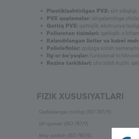
Plastiklashtirilgan PVX:
sirt silliqli
PVX qoplamalar:
ishqalanishga chidamli
Qattiq PVX:
qattiqlik, ekstruziya tezlig
Poliuretan tizimlari:
qattiqlik, o‘lcha
Kalandrlangan listlar va kabel mahs
Poliolefinlar:
qolipga solish samaradorli
Ilg‘or bo‘yoqlar:
funksional to‘ldiruvc
Rezina tarkiblari:
cho‘zilish kuchi, qat
FIZIK XUSUSIYATLARI
Qadoqlangan zichligi (ISO 787/11)
pH qiymati (ISO 787/9)
Moy yutilish (ISO 787/5)