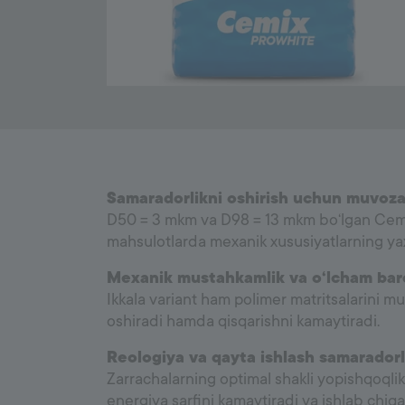
Samaradorlikni oshirish uchun muvozan
D50 = 3 mkm va D98 = 13 mkm bo‘lgan Cemix 
mahsulotlarda mexanik xususiyatlarning yaxs
Mexanik mustahkamlik va o‘lcham barqa
Ikkala variant ham polimer matritsalarini mus
oshiradi hamda qisqarishni kamaytiradi.
Reologiya va qayta ishlash samaradorli
Zarrachalarning optimal shakli yopishqoqlik,
energiya sarfini kamaytiradi va ishlab chiqa