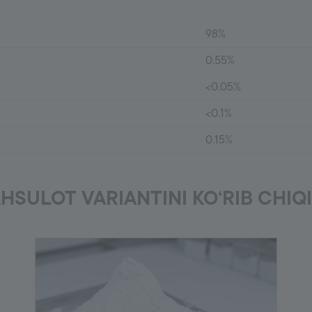
98%
0.55%
<0.05%
<0.1%
0.15%
HSULOT VARIANTINI KO‘RIB CHIQ