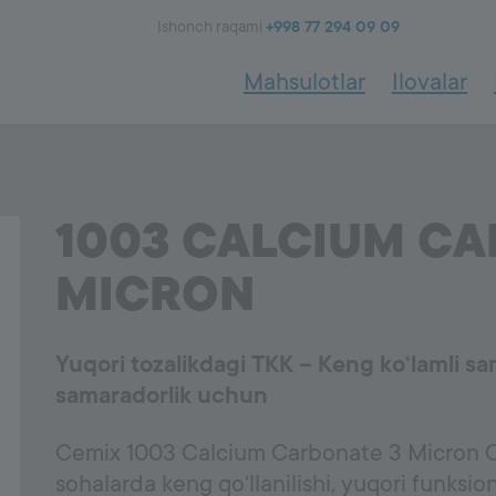
Ishonch raqami
+998 77 294 09 09
Mahsulotlar
Ilovalar
va qoplamalar
1002
Yopishtiruvchi va germe
1003 CALCIUM CA
a Elastomerlar
Shisha va Keramika
MICRON
Yuqori tozalikdagi TKK – Keng ko‘lamli san
samaradorlik uchun
Cemix 1003 Calcium Carbonate 3 Micron Coa
sohalarda keng qo‘llanilishi, yuqori funksiona