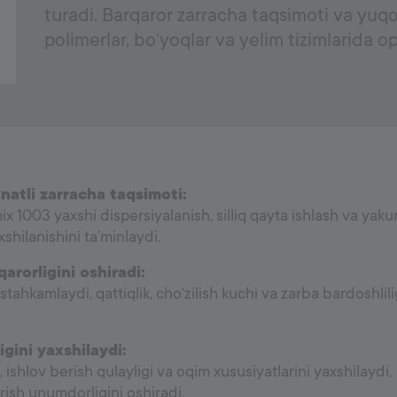
turadi. Barqaror zarracha taqsimoti va yuqo
polimerlar, bo‘yoqlar va yelim tizimlarida op
atli zarracha taqsimoti:
1003 yaxshi dispersiyalanish, silliq qayta ishlash va yaku
hilanishini ta’minlaydi.
rorligini oshiradi:
tahkamlaydi, qattiqlik, cho‘zilish kuchi va zarba bardoshlili
gini yaxshilaydi:
 ishlov berish qulayligi va oqim xususiyatlarini yaxshilaydi,
rish unumdorligini oshiradi.