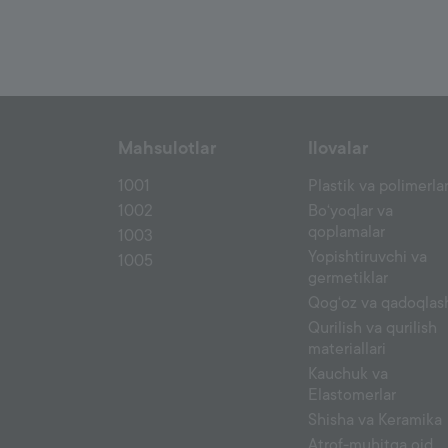
Mahsulotlar
Ilovalar
1001
Plastik va polimerla
1002
Bo‘yoqlar va
qoplamalar
1003
Yopishtiruvchi va
1005
germetiklar
Qog‘oz va qadoqlas
Qurilish va qurilish
materiallari
Kauchuk va
Elastomerlar
Shisha va Keramika
Atrof-muhitga oid