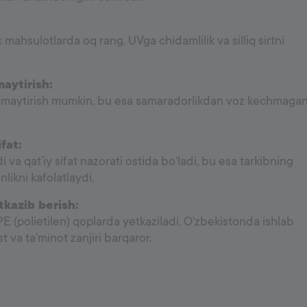
mahsulotlarda oq rang, UVga chidamlilik va silliq sirtni
maytirish:
kamaytirish mumkin, bu esa samaradorlikdan voz kechmaga
fat:
va qat’iy sifat nazorati ostida bo‘ladi, bu esa tarkibning
nlikni kafolatlaydi.
kazib berish:
 (polietilen) qoplarda yetkaziladi. O‘zbekistonda ishlab
ast va ta'minot zanjiri barqaror.