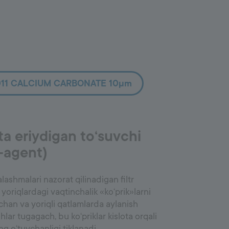
011 CALCIUM CARBONATE 10µm
ota eriydigan to‘suvchi
g-agent)
ashmalari nazorat qilinadigan filtr
yoriqlardagi vaqtinchalik «ko‘prik»larni
vchan va yoriqli qatlamlarda aylanish
shlar tugagach, bu ko‘priklar kislota orqali
g o‘tuvchanligi tiklanadi.