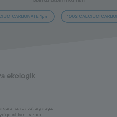
Mahsulotlarni ko‘rish
LCIUM CARBONATE 1µm
1002 CALCIUM CARBO
va ekologik
arqaror xususiyatlarga ega.
, yo‘qotishlarni nazorat