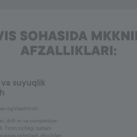
VIS SOHASIDA MKKNI
AFZALLIKLARI:
k va suyuqlik
sh
an og‘irlashtirish
i, drill-in va completion-
di. Tizim zichligi qatlam
rajaga oshiriladi, shu bilan