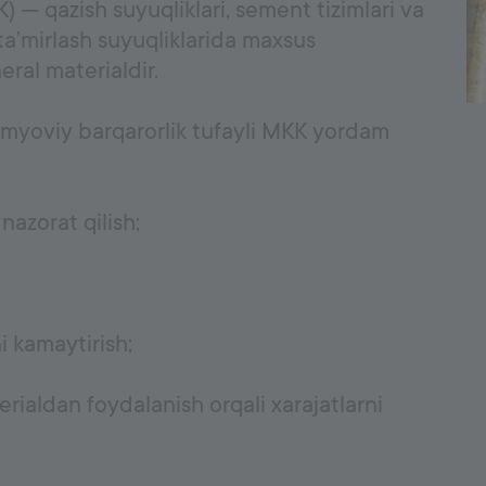
 — qazish suyuqliklari, sement tizimlari va
’mirlash suyuqliklarida maxsus
eral materialdir.
kimyoviy barqarorlik tufayli MKK yordam
 nazorat qilish;
ni kamaytirish;
erialdan foydalanish orqali xarajatlarni