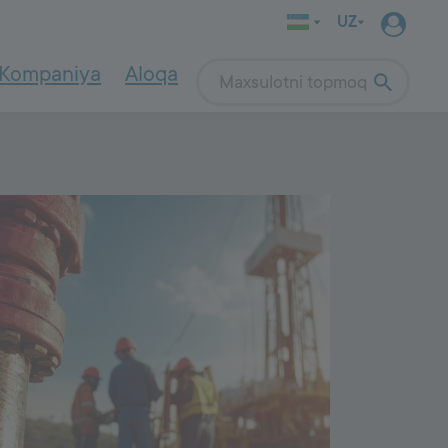
UZ
Kompaniya
Aloqa
Search
tiklar
1003
Qog‘oz va qadoqlash
Atrof-muhitga oid qo‘llanmalar