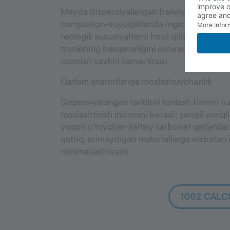
Mayda dispersiyalangan fraksiyalar (D₅₀ ~ 5 
completion-suyuqliklarida ingichka, zich fil
reologik xususiyatlarni hosil qilish uchun q
trunkining barqarorligini oshiradi, tiqilishlar
oqimlari xavfini kamaytiradi.
Qatlam sharoitlariga moslashuvchanlik
Dispersiyalangan tarkibni tanlash tizimni turl
moslashtirish imkonini beradi: yengil yoriql
yuqori o‘tuvchan kaltsiy karbonat qatlamlar
qattiq, erimaydigan materiallarga nisbatan 
minimallashtiradi.
1002 CALC