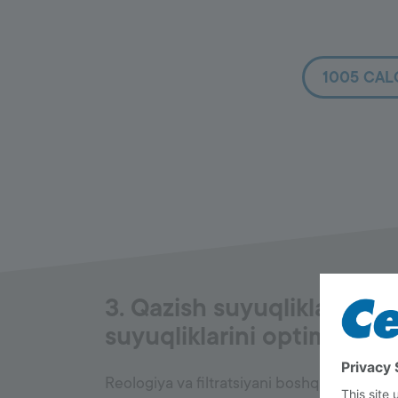
1005 CAL
3. Qazish suyuqliklari va
suyuqliklarini optimallash
Reologiya va filtratsiyani boshqarish