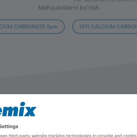
Mahsulotlarni ko‘rish
CIUM CARBONATE 5µm
1011 CALCIUM CARBO
 tamomlash
tirish