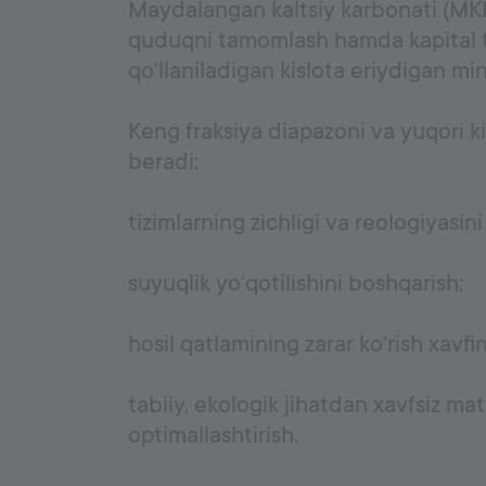
Maydalangan kaltsiy karbonati (MKK)
quduqni tamomlash hamda kapital ta
qo‘llaniladigan kislota eriydigan min
Keng fraksiya diapazoni va yuqori 
beradi:
tizimlarning zichligi va reologiyasini
suyuqlik yo‘qotilishini boshqarish;
hosil qatlamining zarar ko‘rish xavfi
tabiiy, ekologik jihatdan xavfsiz mat
optimallashtirish.