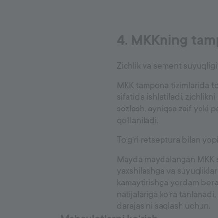
4. MKKning tamp
Zichlik va sement suyuqligi
MKK tampona tizimlarida to
sifatida ishlatiladi, zichlikn
sozlash, ayniqsa zaif yoki 
qo‘llaniladi.
To‘g‘ri retseptura bilan yop
Mayda maydalangan MKK sem
yaxshilashga va suyuqlikla
kamaytirishga yordam beradi
natijalariga ko‘ra tanlanad
darajasini saqlash uchun.