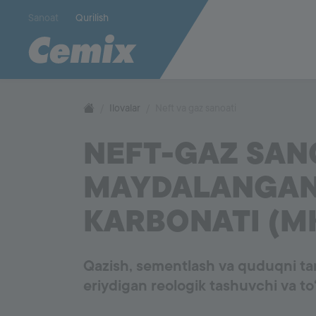
Sanoat
Qurilish
1001
Plastik va polimerlar
Bo‘yoqlar 
Ilovalar
Neft va gaz sanoati
NEFT-GAZ SAN
1005
Qurilish va qurilish materiallari
Kauchuk v
MAYDALANGAN
Neft va gaz sanoati
KARBONATI (M
Qazish, sementlash va quduqni ta
eriydigan reologik tashuvchi va to