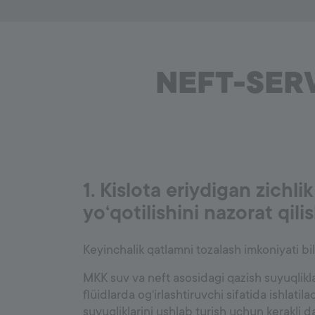
NEFT-SER
1. Kislota eriydigan zichli
yo‘qotilishini nazorat qili
Keyinchalik qatlamni tozalash imkoniyati bil
MKK suv va neft asosidagi qazish suyuqliklar
flüidlarda og‘irlashtiruvchi sifatida ishlatila
suyuqliklarini ushlab turish uchun kerakli da