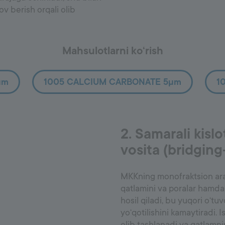
ov berish orqali olib
Mahsulotlarni ko‘rish
µm
1005 CALCIUM CARBONATE 5µm
1
2. Samarali kisl
vosita (bridgin
MKKning monofraktsion aral
qatlamini va poralar hamda 
hosil qiladi, bu yuqori o‘tu
yo‘qotilishini kamaytiradi. I
olib tashlanadi va qatlamnin