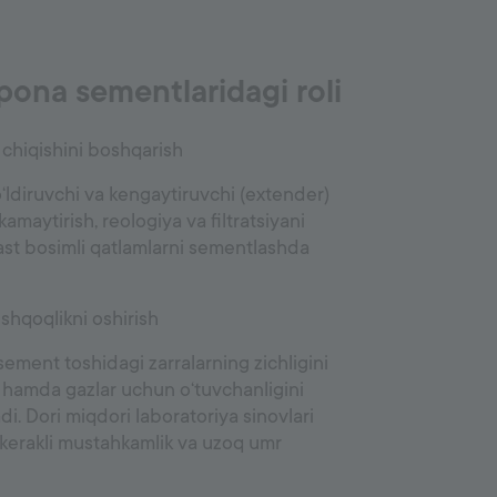
ona sementlaridagi roli
 chiqishini boshqarish
‘ldiruvchi va kengaytiruvchi (extender)
i kamaytirish, reologiya va filtratsiyani
past bosimli qatlamlarni sementlashda
ishqoqlikni oshirish
ent toshidagi zarralarning zichligini
r hamda gazlar uchun o‘tuvchanligini
. Dori miqdori laboratoriya sinovlari
i, kerakli mustahkamlik va uzoq umr