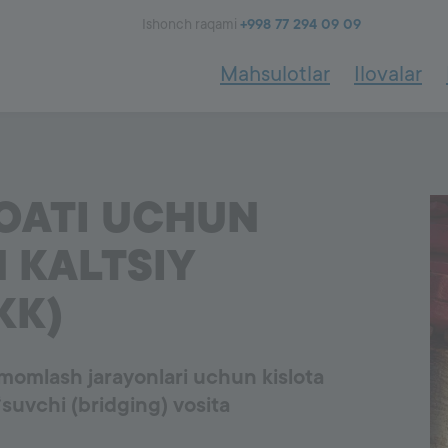
Ishonch raqami
+998 77 294 09 09
Mahsulotlar
Ilovalar
va qoplamalar
1002
Yopishtiruvchi va germe
OATI UCHUN
a Elastomerlar
Shisha va Keramika
 KALTSIY
KK)
momlash jarayonlari uchun kislota
‘suvchi (bridging) vosita