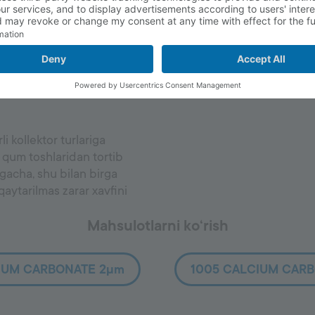
mikron) drill-in va
tr qatlamini va barqaror
o‘llaniladi. Bu quduq
 va nazoratsiz kirish
i kollektor turlariga
i qum toshlaridan tortib
gacha, shu bilan birga
qaytarilmas zarar xavfini
Mahsulotlarni ko‘rish
IUM CARBONATE 2µm
1005 CALCIUM CAR