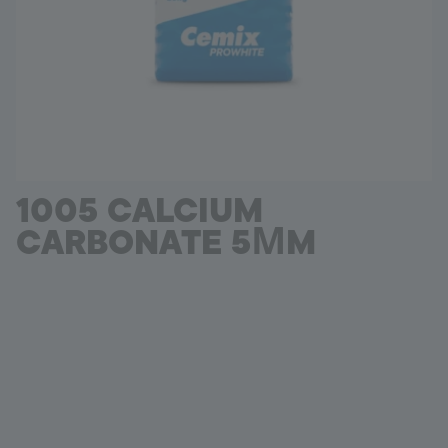
Ishonch raqami
+998 77 294 09 09
Uzbekistan
Language:
UZ
1005 CALCIUM
CARBONATE 5ΜM