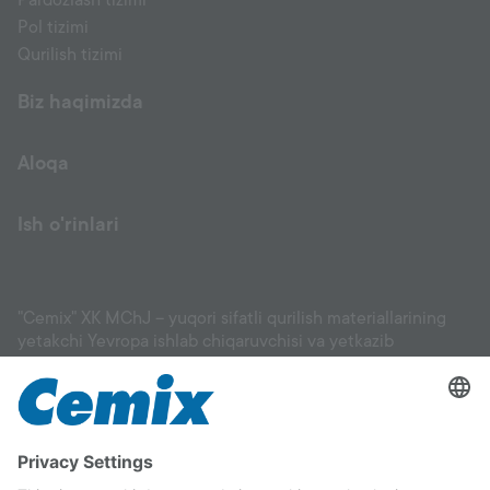
Pardozlash tizimi
Pol tizimi
Qurilish tizimi
Biz haqimizda
Aloqa
Ish o'rinlari
"Cemix" XK MChJ – yuqori sifatli qurilish materiallarining
yetakchi Yevropa ishlab chiqaruvchisi va yetkazib
beruvchisi: fasadlar, suvoq materiallari, eritmalar, tekislovchi
aralashmalar, gruntovkalar, keramik plitka uchun
yopishtirgichlar va boshqa materiallar, shuningdek, pol
qoplamalari, bog‘ va landshaft ishlari uchun mahsulotlar. Biz
sizga binoyingiz uchun mos materialni tanlashda va uni
to‘g‘ri qo‘llashda yordam beramiz. Cemix sifatiga to‘liq