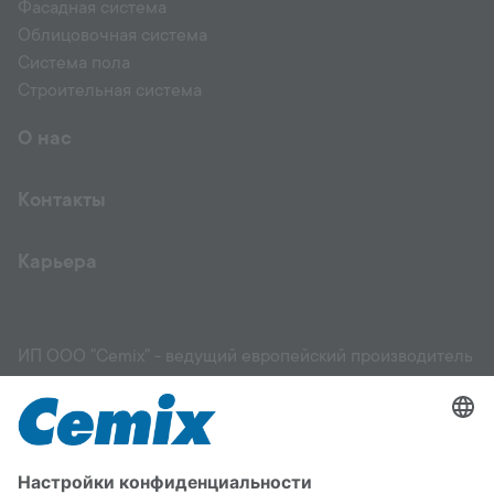
Фасадная система
Облицовочная система
Система пола
Строительная система
О нас
Контакты
Карьера
ИП ООО "Cemix" - ведущий европейский производитель
и поставщик высококачественных строительных
материалов: фасадов, штукатурок, растворов,
выравнивающих смесей, грунтовок, клеев для
керамической плитки и других материалов, стяжек,
садовых и ландшафтных работ. Мы поможем вам