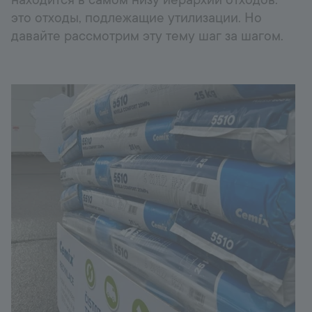
находится в самом низу иерархии отходов:
это отходы, подлежащие утилизации. Но
Горячая линия
+998 77 294 09 09
давайте рассмотрим эту тему шаг за шагом.
Uzbekistan
Language:
RU