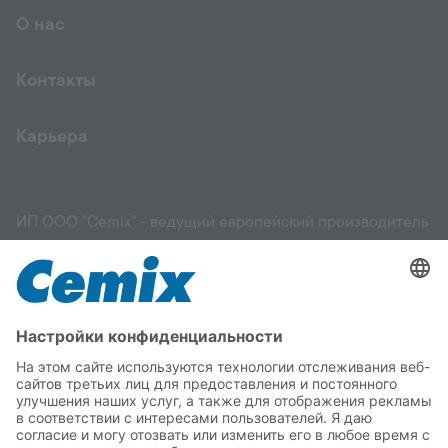
О нас
Контакты
Карьера
ИП ООО "Cemix" - ведущий европейский производитель
и поставщик высококачественных строительных
материалов: фасадов, штукатурок, растворов,
выравнивающих смесей, грунтовок, клеев для
керамической плитки и других материалов, стяжек,
садовых и ландшафтных работ. Мы поможем вам
выбрать подходящий материал для вашего здания и
правильно его применить. Вы можете положиться на
качество Cemix.
Copyright © 2026 ИП ООО "Cemix"