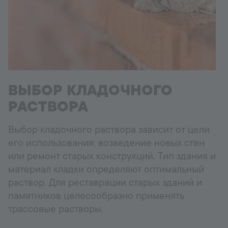
Горячая линия
+998 77 294 09 09
Uzbekistan
ВЫБОР КЛАДОЧНОГО
Language:
RU
РАСТВОРА
Выбор кладочного раствора зависит от цели
его использования: возведение новых стен
или ремонт старых конструкций. Тип здания и
материал кладки определяют оптимальный
раствор. Для реставрации старых зданий и
памятников целесообразно применять
трассовые растворы.