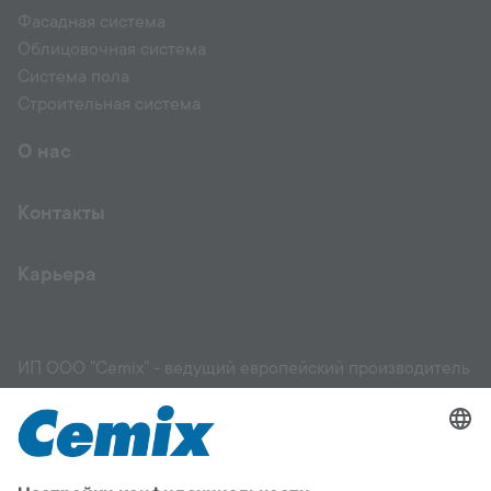
Фасадная система
Облицовочная система
Система пола
Строительная система
О нас
Контакты
Карьера
ИП ООО "Cemix" - ведущий европейский производитель
и поставщик высококачественных строительных
материалов: фасадов, штукатурок, растворов,
выравнивающих смесей, грунтовок, клеев для
керамической плитки и других материалов, стяжек,
садовых и ландшафтных работ. Мы поможем вам