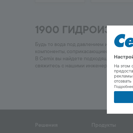
Всё для устройства пола
Стяжка
1900 ГИДРОИЗОЛ
Грунтовки
Самовыравнивающиеся составы
Аксессуары
Будь то вода под давлением или влага
компоненты, соприкасающиеся с землей,
В Cemix вы найдете подходящий гидроиз
свяжитесь с нашими инженерами по пр
Решения
Продукты