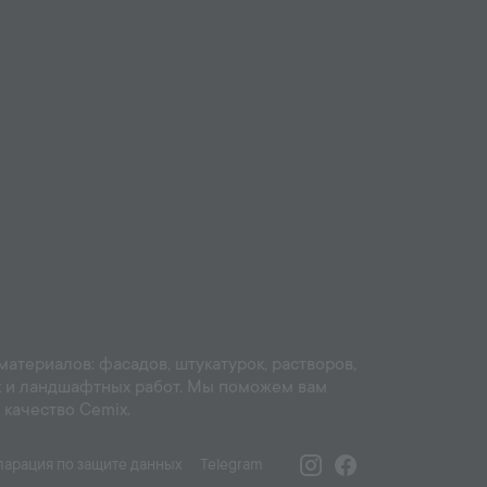
териалов: фасадов, штукатурок, растворов,
ых и ландшафтных работ. Мы поможем вам
качество Cemix.
Instagram
Facebook
ларация по защите данных
Telegram