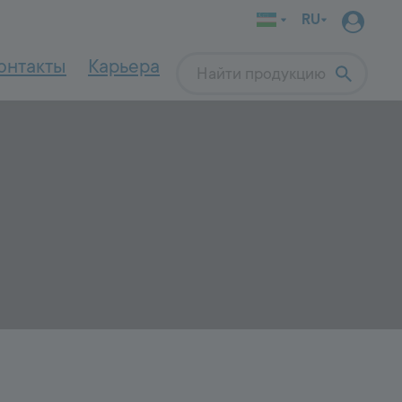
RU
онтакты
Карьера
Search
INDOOR WALL
SYSTEM
Строительная система
4000
Выбор кладочного раствора
ции
Применение кладочных растворов
Всё для внутренних стен и красивого
ола
проживания
е
Адгезионный мост и грунтовки
Штукатурки
Выравнивающие растворы
Интерьерные краски
OUTDOOR
SYSTEM
9000