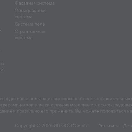
Фасадная система
Облицовочная
система
Система пола
х
Строительная
система
а
 и
ий
зводитель и поставщик высококачественных строительных ма
я керамической плитки и других материалов, стяжек, садов
ания и правильно его применить. Вы можете положиться на 
Copyright © 2026 ИП ООО "Cemix"
Реквизиты
Дек