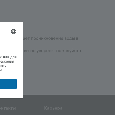
Всё для сада
Растворы и швы
Раствор для укладки и клея
Заполнители для брусчатки
Бетон
 предотвращает проникновение воды в
ию.
нта. Если вы не уверены, пожалуйста,
онтакты
Карьера