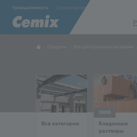
Промышленность
Строительство
Р
CONSTRUCTION
SYSTEM
Фасадная система
Облицово
1000
Продукты
Всё для строительства зданий
Решения по теплоизоляции
Подготовка
Подплиточн
Всё для строительства зданий
Клей для п
Затирка для
Кладочные растворы
Гидроизоляция
1300
FLOOR
SYSTEM
Все категории
Кладочные
5000
растворы