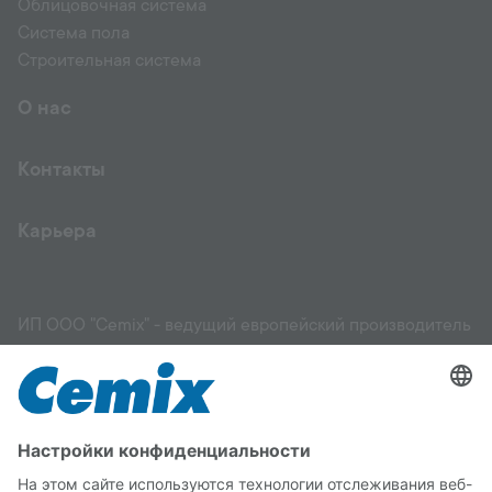
Облицовочная система
Система пола
Строительная система
О нас
Контакты
Карьера
ИП ООО "Cemix" - ведущий европейский производитель
и поставщик высококачественных строительных
материалов: фасадов, штукатурок, растворов,
выравнивающих смесей, грунтовок, клеев для
керамической плитки и других материалов, стяжек,
садовых и ландшафтных работ. Мы поможем вам
выбрать подходящий материал для вашего здания и
правильно его применить. Вы можете положиться на