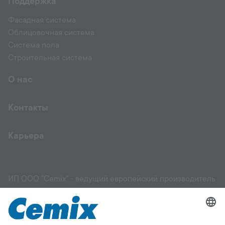
Поддержка
Фасадная система
Облицовочная система
Система пола
Строительная система
О нас
Контакты
Карьера
ИП ООО "Cemix" - ведущий европейский производитель
и поставщик высококачественных строительных
материалов: фасадов, штукатурок, растворов,
выравнивающих смесей, грунтовок, клеев для
керамической плитки и других материалов, стяжек,