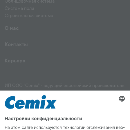
Облицовочная система
Система пола
Строительная система
О нас
Контакты
Карьера
ИП ООО "Cemix" - ведущий европейский производитель
и поставщик высококачественных строительных
материалов: фасадов, штукатурок, растворов,
выравнивающих смесей, грунтовок, клеев для
керамической плитки и других материалов, стяжек,
садовых и ландшафтных работ. Мы поможем вам
выбрать подходящий материал для вашего здания и
правильно его применить. Вы можете положиться на