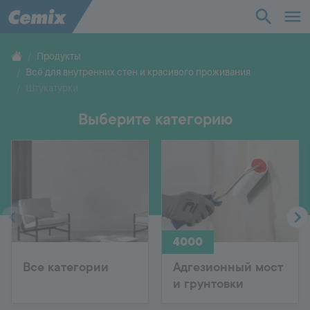
Промышленность
Строительство
Продукты
Всё для внутренних стен и красивого проживания
Решения
Штукатурки
Выберите категорию
Продукты
Поддержка
О нас
4000
Контакты
Все категории
Адгезионный мост
и грунтовки
Карьера