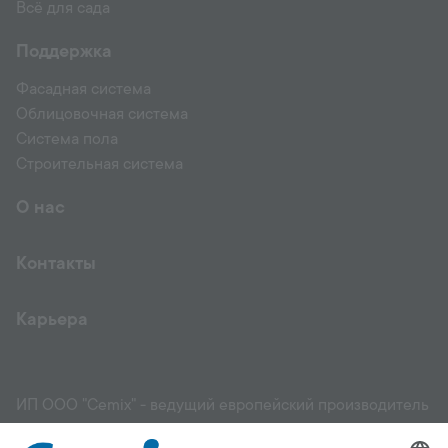
Всё для сада
Поддержка
Фасадная система
Облицовочная система
Система пола
Строительная система
О нас
Контакты
Карьера
ИП ООО "Cemix" - ведущий европейский производитель
и поставщик высококачественных строительных
материалов: фасадов, штукатурок, растворов,