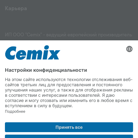
Карьера
ИП ООО "Cemix" - ведущий европейский производитель
и поставщик высококачественных строительных
материалов: фасадов, штукатурок, растворов,
выравнивающих смесей, грунтовок, клеев для
керамической плитки и других материалов, стяжек,
садовых и ландшафтных работ. Мы поможем вам
выбрать подходящий материал для вашего здания и
правильно его применить. Вы можете положиться на
качество Cemix.
Copyright © 2026 ИП ООО "Cemix"
Реквизиты
Декларация по защите данных
Telegram
Instagram
Facebook