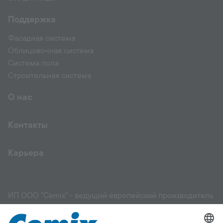
Поддержка
Фасадная система
Облицовочная система
Система пола
Строительная система
О нас
Контакты
Карьера
ИП ООО "Cemix" - ведущий европейский производитель
и поставщик высококачественных строительных
материалов: фасадов, штукатурок, растворов,