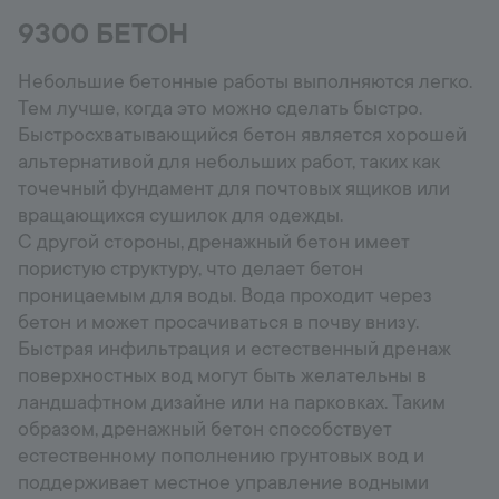
9300 БЕТОН
Горячая линия
+998 77 294 09 09
Небольшие бетонные работы выполняются легко.
Тем лучше, когда это можно сделать быстро.
Быстросхватывающийся бетон является хорошей
Uzbekistan
альтернативой для небольших работ, таких как
точечный фундамент для почтовых ящиков или
Language:
RU
вращающихся сушилок для одежды.
С другой стороны, дренажный бетон имеет
пористую структуру, что делает бетон
проницаемым для воды. Вода проходит через
бетон и может просачиваться в почву внизу.
Быстрая инфильтрация и естественный дренаж
поверхностных вод могут быть желательны в
ландшафтном дизайне или на парковках. Таким
образом, дренажный бетон способствует
естественному пополнению грунтовых вод и
поддерживает местное управление водными