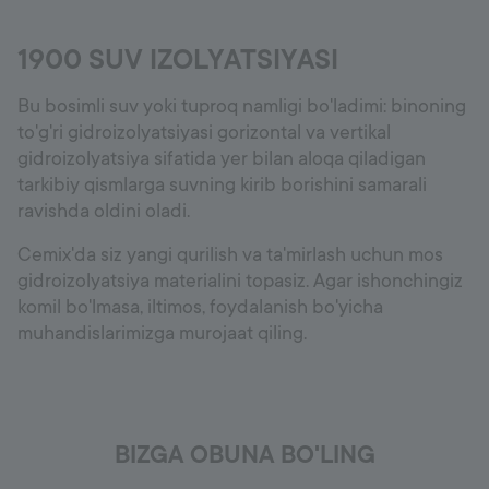
Ishonch raqami
+998 77 294 09 09
1900 SUV IZOLYATSIYASI
Bu bosimli suv yoki tuproq namligi bo'ladimi: binoning
to'g'ri gidroizolyatsiyasi gorizontal va vertikal
Uzbekistan
gidroizolyatsiya sifatida yer bilan aloqa qiladigan
tarkibiy qismlarga suvning kirib borishini samarali
Language:
UZ
ravishda oldini oladi.
Cemix'da siz yangi qurilish va ta'mirlash uchun mos
gidroizolyatsiya materialini topasiz. Agar ishonchingiz
komil bo'lmasa, iltimos, foydalanish bo'yicha
muhandislarimizga murojaat qiling.
BIZGA OBUNA BO'LING