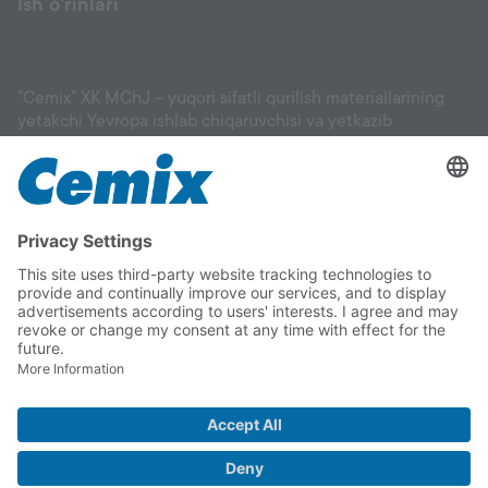
Ish o'rinlari
"Cemix" XK MChJ – yuqori sifatli qurilish materiallarining
yetakchi Yevropa ishlab chiqaruvchisi va yetkazib
beruvchisi: fasadlar, suvoq materiallari, eritmalar, tekislovchi
aralashmalar, gruntovkalar, keramik plitka uchun
yopishtirgichlar va boshqa materiallar, shuningdek, pol
qoplamalari, bog‘ va landshaft ishlari uchun mahsulotlar. Biz
sizga binoyingiz uchun mos materialni tanlashda va uni
to‘g‘ri qo‘llashda yordam beramiz. Cemix sifatiga to‘liq
ishonishingiz mumkin.
Copyright © 2026 "Cemix" XK MChJ
Rekvizitlar
Ma'lumotlarni Himoya Qilish Deklaratsiyasi
Telegram
Instagram
Facebook