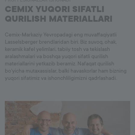
CEMIX YUQORI SIFATLI
QURILISH MATERIALLARI
Cemix-Markaziy Yevropadagi eng muvaffaqiyatli
Lasselsberger brendlaridan biri. Biz suvoq, ohak,
keramik kafel yelimlari, tabiiy tosh va tekislash
aralashmalari va boshqa yuqori sifatli qurilish
materiallarini yetkazib beramiz. Nafaqat qurilish
bo'yicha mutaxassislar, balki havaskorlar ham bizning
yuqori sifatimiz va ishonchliligimizni qadrlashadi.