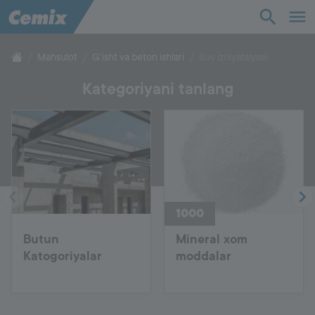
Sanoat
Qurilish
Mahsulot
G'isht va beton ishlari
Suv izolyatsiyasi
Kategoriyani tanlang
Yechimlar
Mahsulot
Yordam
1000
Biz haqimizda
Butun
Mineral xom
Katogoriyalar
moddalar
Aloqa
Ish o'rinlari