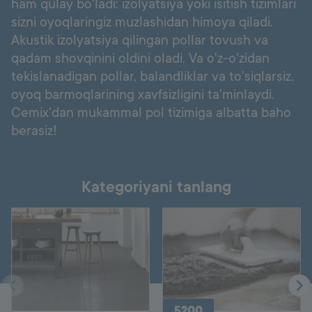
ham qulay bo'ladi: izolyatsiya yoki isitish tizimlari
sizni oyoqlaringiz muzlashidan himoya qiladi.
Akustik izolyatsiya qilingan pollar tovush va
qadam shovqinini oldini oladi. Va o'z-o'zidan
tekislanadigan pollar, balandliklar va to'siqlarsiz,
oyoq barmoqlarining xavfsizligini ta'minlaydi.
Cemix'dan mukammal pol tizimiga albatta baho
berasiz!
Kategoriyani tanlang
5200