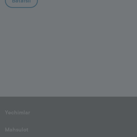
Batafsil
Yechimlar
Mahsulot