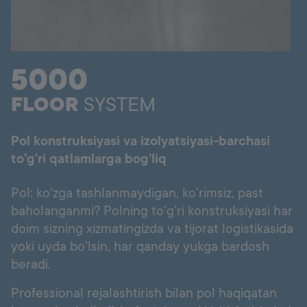
Ishonch raqami
+998 77 294 09 09
5000
Uzbekistan
FLOOR
SYSTEM
Language:
UZ
Pol konstruksiyasi va izolyatsiyasi-barchasi
to'g'ri qatlamlarga bog'liq
Pol: ko'zga tashlanmaydigan, ko'rimsiz, past
baholanganmi? Polning to'g'ri konstruksiyasi har
doim sizning xizmatingizda va tijorat logistikasida
yoki uyda bo'lsin, har qanday yukga bardosh
beradi.
Professional rejalashtirish bilan pol haqiqatan