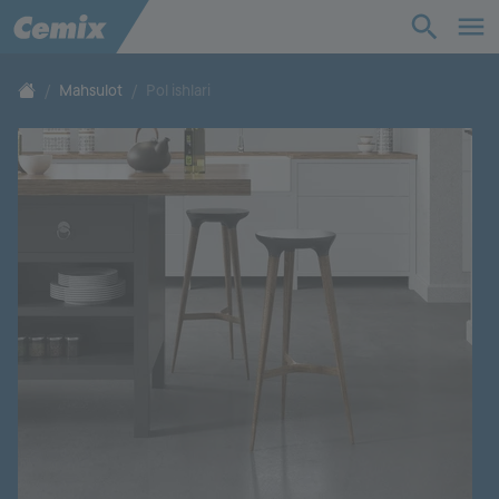
Sanoat
Qurilish
Mahsulot
Pol ishlari
Yechimlar
Mahsulot
Yordam
Biz haqimizda
Aloqa
Ish o'rinlari