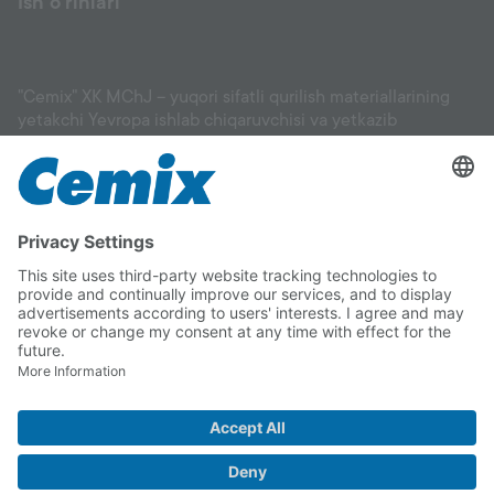
Ish o'rinlari
"Cemix" XK MChJ – yuqori sifatli qurilish materiallarining
yetakchi Yevropa ishlab chiqaruvchisi va yetkazib
beruvchisi: fasadlar, suvoq materiallari, eritmalar, tekislovchi
aralashmalar, gruntovkalar, keramik plitka uchun
yopishtirgichlar va boshqa materiallar, shuningdek, pol
qoplamalari, bog‘ va landshaft ishlari uchun mahsulotlar. Biz
sizga binoyingiz uchun mos materialni tanlashda va uni
to‘g‘ri qo‘llashda yordam beramiz. Cemix sifatiga to‘liq
ishonishingiz mumkin.
Copyright © 2026 "Cemix" XK MChJ
Rekvizitlar
Ma'lumotlarni Himoya Qilish Deklaratsiyasi
Telegram
Instagram
Facebook