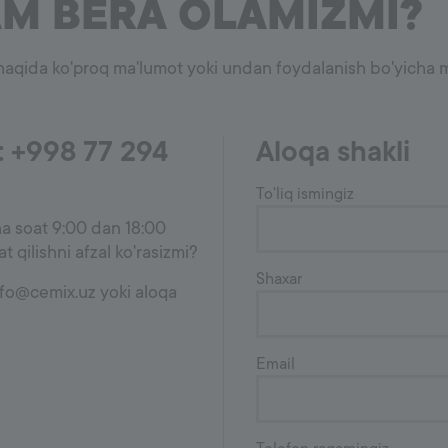
AM BERA OLAMIZMI?
haqida ko'proq ma'lumot yoki undan foydalanish bo'yicha ma
g: +998 77 294
Aloqa shakli
To'liq ismingiz
a soat 9:00 dan 18:00
 qilishni afzal ko'rasizmi?
Shaxar
nfo@cemix.uz yoki aloqa
Email