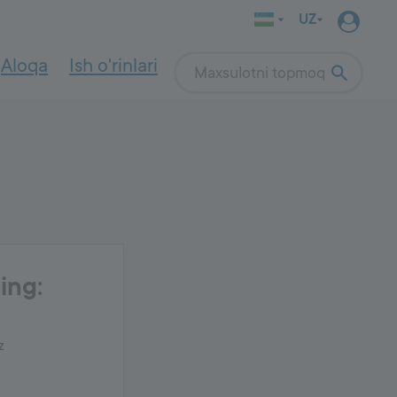
UZ
Aloqa
Ish o'rinlari
Search
INDOOR WALL
SYSTEM
Qurilish tizimi
4000
Quruq beton qorshmasini tanlash
Quruq beton qorshmalarini qo‘llash
Ichki devor ishlari
lam qalinligi,
Gruntovka
lash va
Devor qoplamasi
Tekislovchi qoplama
si
Ichki devor bo'yoqlari
qiling:
z
OUTDOOR
SYSTEM