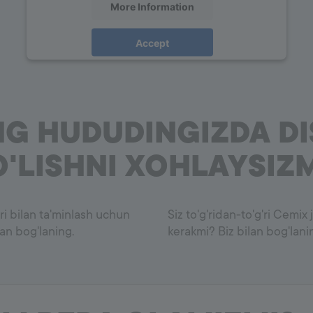
More Information
Accept
powered by
Usercentrics Consent Management
Platform
NG HUDUDINGIZDA D
'LISHNI XOHLAYSIZ
ari bilan ta'minlash uchun
Siz to'g'ridan-to'g'ri Cemi
lan bog'laning.
kerakmi? Biz bilan bog'lani