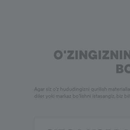
O'ZINGIZNI
BO
Agar siz o'z hududingizni qurilish materiall
diler yoki markaz bo'lishni istasangiz, biz bi