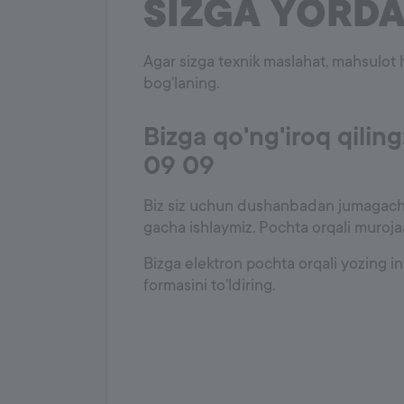
SIZGA YORD
Agar sizga texnik maslahat, mahsulot 
bog'laning.
Bizga qo'ng'iroq qilin
09 09
Biz siz uchun dushanbadan jumagach
gacha ishlaymiz. Pochta orqali murojaat
Bizga elektron pochta orqali yozing i
formasini to'ldiring.