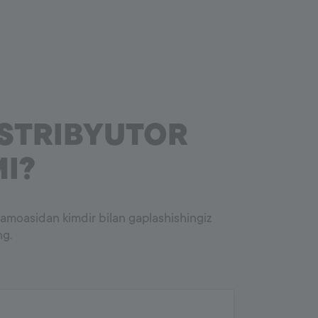
ISTRIBYUTOR
MI?
x jamoasidan kimdir bilan gaplashishingiz
ng.