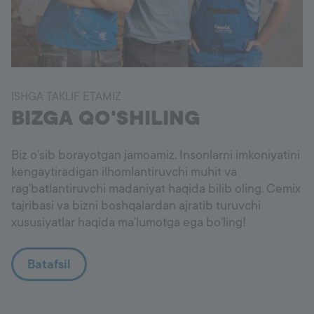
ISHGA TAKLIF ETAMIZ
BIZGA QO'SHILING
Biz o'sib borayotgan jamoamiz. Insonlarni imkoniyatini
kengaytiradigan ilhomlantiruvchi muhit va
rag'batlantiruvchi madaniyat haqida bilib oling. Cemix
tajribasi va bizni boshqalardan ajratib turuvchi
xususiyatlar haqida ma'lumotga ega bo'ling!
Batafsil