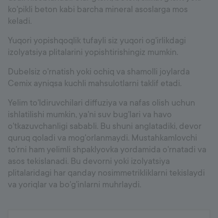
ko'pikli beton kabi barcha mineral asoslarga mos
keladi.
Yuqori yopishqoqlik tufayli siz yuqori og'irlikdagi
izolyatsiya plitalarini yopishtirishingiz mumkin.
Dubelsiz o'rnatish yoki ochiq va shamolli joylarda
Cemix ayniqsa kuchli mahsulotlarni taklif etadi.
Yelim to'ldiruvchilari diffuziya va nafas olish uchun
ishlatilishi mumkin, ya'ni suv bug'lari va havo
o'tkazuvchanligi sababli. Bu shuni anglatadiki, devor
quruq qoladi va mog'orlanmaydi. Mustahkamlovchi
to'rni ham yelimli shpaklyovka yordamida o'rnatadi va
asos tekislanadi. Bu devorni yoki izolyatsiya
plitalaridagi har qanday nosimmetrikliklarni tekislaydi
va yoriqlar va bo'g'inlarni muhrlaydi.