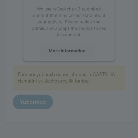
We use reCaptcha v3 to embed
content that may collect data about
your activity. Please review the
details and accept the service to see
this content.
More Information
Accept
Formani yuborish uchun, iltimos, reCAPTCHA
powered by
Usercentrics Consent
xizmatini yuklashga rozilik bering.
Management Platform
Yubormoq