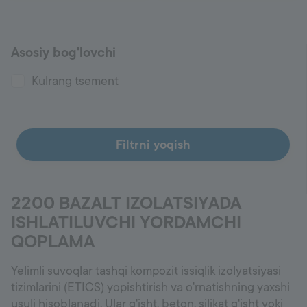
Ishonch raqami
+998 77 294 09 09
Asosiy bog'lovchi
Kulrang tsement
Uzbekistan
Language:
UZ
Filtrni yoqish
2200 BAZALT IZOLATSIYADA
ISHLATILUVCHI YORDAMCHI
QOPLAMA
Yelimli suvoqlar tashqi kompozit issiqlik izolyatsiyasi
tizimlarini (ETICS) yopishtirish va o'rnatishning yaxshi
usuli hisoblanadi. Ular g'isht, beton, silikat g'isht yoki