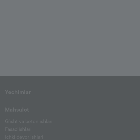
Yechimlar
Mahsulot
G'isht va beton ishlari
Fasad ishlari
Ichki devor ishlari