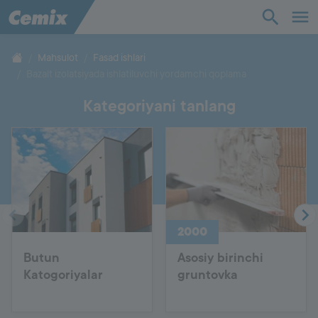
Sanoat
Qurilish
Mahsulot
Fasad ishlari
Bazalt izolatsiyada ishlatiluvchi yordamchi qoplama
Yechimlar
Kategoriyani tanlang
Mahsulot
Yordam
Biz haqimizda
2000
Butun
Asosiy birinchi
Aloqa
Katogoriyalar
gruntovka
Ish o'rinlari