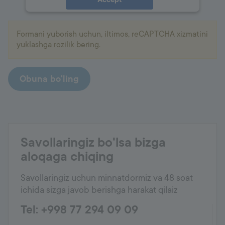
powered by
Usercentrics Consent
Management Platform
Formani yuborish uchun, iltimos, reCAPTCHA xizmatini
yuklashga rozilik bering.
Obuna bo'ling
Savollaringiz bo'lsa bizga
aloqaga chiqing
Savollaringiz uchun minnatdormiz va 48 soat
ichida sizga javob berishga harakat qilaiz
Tel: +998 77 294 09 09