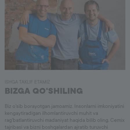
ISHGA TAKLIF ETAMIZ
BIZGA QO'SHILING
Biz o'sib borayotgan jamoamiz. Insonlarni imkoniyatini
kengaytiradigan ilhomlantiruvchi muhit va
rag'batlantiruvchi madaniyat haqida bilib oling. Cemix
tajribasi va bizni boshqalardan ajratib turuvchi