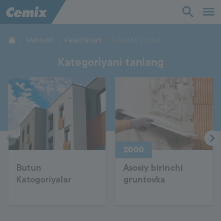
Sanoat
Qurilish
Mahsulot
Fasad ishlari
Fasad bo'yoqlari
Kategoriyani tanlang
Yechimlar
Mahsulot
Yordam
2000
Biz haqimizda
Butun
Asosiy birinchi
Katogoriyalar
gruntovka
Aloqa
Ish o'rinlari