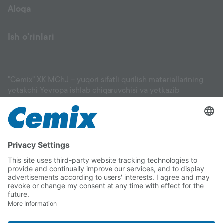
Aloqa
Ish o'rinlari
"Cemix" XK MChJ – yuqori sifatli qurilish materiallarining
yetakchi Yevropa ishlab chiqaruvchisi va yetkazib
beruvchisi: fasadlar, suvoq materiallari, eritmalar, tekislovchi
aralashmalar, gruntovkalar, keramik plitka uchun
yopishtirgichlar va boshqa materiallar, shuningdek, pol
qoplamalari, bog‘ va landshaft ishlari uchun mahsulotlar. Biz
sizga binoyingiz uchun mos materialni tanlashda va uni
to‘g‘ri qo‘llashda yordam beramiz. Cemix sifatiga to‘liq
ishonishingiz mumkin.
Copyright © 2026 "Cemix" XK MChJ
Rekvizitlar
Ma'lumotlarni Himoya Qilish Deklaratsiyasi
Telegram