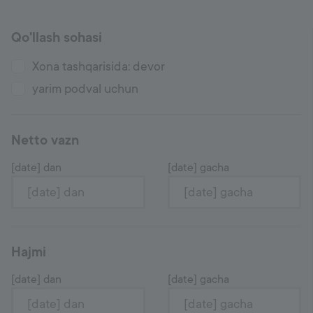
Ishonch raqami
+998 77 294 09 09
Qo'llash sohasi
Xona tashqarisida: devor
yarim podval uchun
Uzbekistan
Language:
UZ
Netto vazn
[date] dan
[date] gacha
Hajmi
[date] dan
[date] gacha