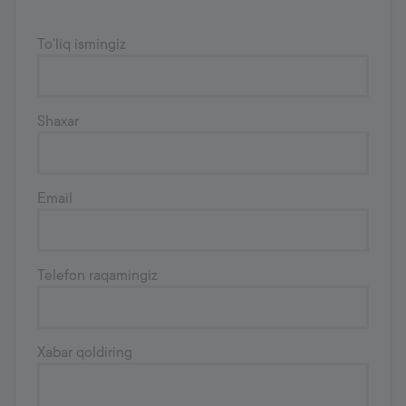
To'liq ismingiz
Shaxar
Email
Telefon raqamingiz
Xabar qoldiring