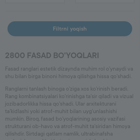
Filtrni yoqish
2800 FASAD BO'YOQLARI
Fasad ranglari estetik dizaynda muhim rol o'ynaydi va
shu bilan birga binoni himoya qilishga hissa qo'shadi.
Ranglarni tanlash binoga o'ziga xos ko'rinish beradi.
Rang kombinatsiyalari ko'rinishga ta'sir qiladi va vizual
jozibadorlikka hissa qo'shadi. Ular arxitekturani
ta'kidlashi yoki atrof-muhit bilan uyg'unlashishi
mumkin. Biroq, fasad bo'yoqlarining asosiy vazifasi
strukturani ob-havo va atrof-muhit ta'siridan himoya
qilishdir. Sirtdagi qatlam namlik, ultrabinafsha