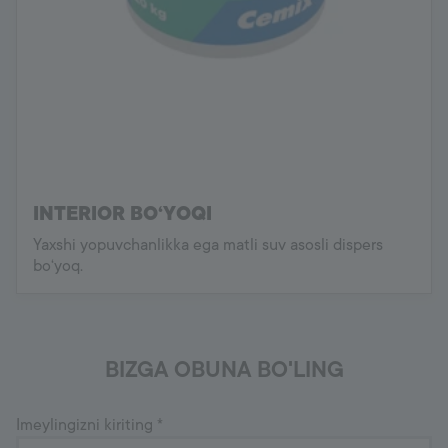
INTERIOR BO‘YOQI
Yaxshi yopuvchanlikka ega matli suv asosli dispers
bo‘yoq.
BIZGA OBUNA BO'LING
Imeylingizni kiriting
*