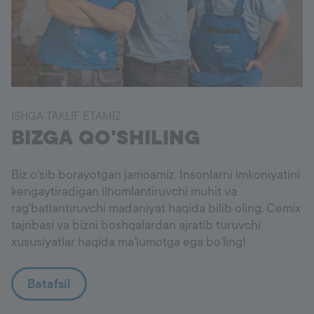
ISHGA TAKLIF ETAMIZ
BIZGA QO'SHILING
Biz o'sib borayotgan jamoamiz. Insonlarni imkoniyatini
kengaytiradigan ilhomlantiruvchi muhit va
rag'batlantiruvchi madaniyat haqida bilib oling. Cemix
tajribasi va bizni boshqalardan ajratib turuvchi
xususiyatlar haqida ma'lumotga ega bo'ling!
Batafsil