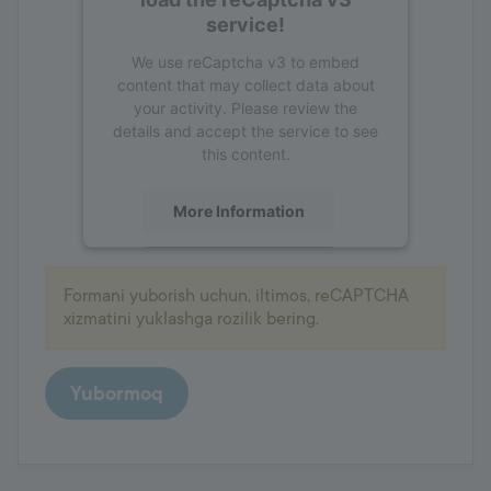
service!
We use reCaptcha v3 to embed
content that may collect data about
your activity. Please review the
details and accept the service to see
this content.
More Information
Accept
Formani yuborish uchun, iltimos, reCAPTCHA
powered by
Usercentrics Consent
xizmatini yuklashga rozilik bering.
Management Platform
Yubormoq