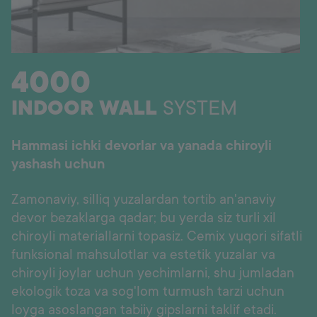
Ishonch raqami
+998 77 294 09 09
4000
Uzbekistan
INDOOR WALL
SYSTEM
Language:
UZ
Hammasi ichki devorlar va yanada chiroyli
yashash uchun
Zamonaviy, silliq yuzalardan tortib an'anaviy
devor bezaklarga qadar; bu yerda siz turli xil
chiroyli materiallarni topasiz. Cemix yuqori sifatli
funksional mahsulotlar va estetik yuzalar va
chiroyli joylar uchun yechimlarni, shu jumladan
ekologik toza va sog'lom turmush tarzi uchun
loyga asoslangan tabiiy gipslarni taklif etadi.