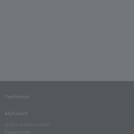
Yechimlar
Mahsulot
G'isht va beton ishlari
Fasad ishlari