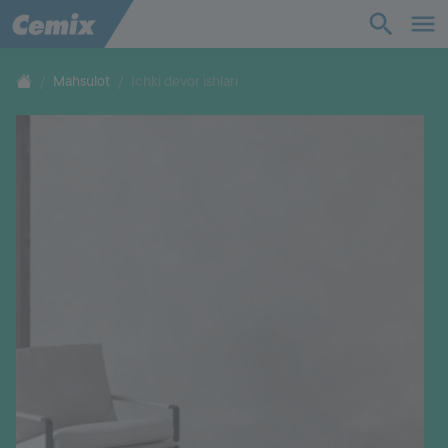
Sanoat
Qurilish
Mahsulot
Ichki devor ishlari
Yechimlar
Mahsulot
Yordam
Biz haqimizda
Aloqa
Ish o'rinlari