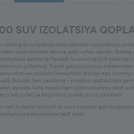
8000
Pol va devor qoplamalari
100 SUV IZOLATSIYA QOPL
Gruntovkalar
Suv izolatsiya qoplamasi
i sifatli gidroizolyatsiya materiallaridan tayyorlangan profe
Plitka yelimi
enasini uzoq muddatli himoya qilish uchun asosdir. Buning
Сhok to'ldiruvchi
izolyatsiya qatlami qo'llaniladi, bu suvning kirib kelishiga to
Silikon va aksessuarlar
htiruvchi qo'llaniladi. Elastik gidroizolyatsiya aralashmala
ashuvchan va yoriqlarni kamaytirish ta'siriga ega, shunin
aydi. Bundan ham yaxshiroq – yoriqlarni qoplaydigan germe
malari, ayniqsa, katta maydonlarni gidroizolyatsiya qilish u
n o'tish joylari va bo'g'inlarni yopish uchun ishlatiladi.
x nam joylarda ishonchli va uzoq muddatli gidroizolyatsiyan
izolyatsiya mahsulotlarini taklif etadi.