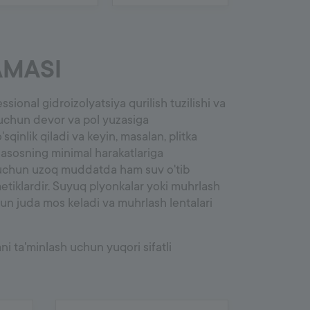
9000
Landshaft dizayni
AMASI
Qoplama ve aralashmalar
Yelim aralashmalari
ssional gidroizolyatsiya qurilish tuzilishi va
Yo'lak tekislovchi qoplama
 uchun devor va pol yuzasiga
Beton
'sqinlik qiladi va keyin, masalan, plitka
ri asosning minimal harakatlariga
g uchun uzoq muddatda ham suv o'tib
tiklardir. Suyuq plyonkalar yoki muhrlash
chun juda mos keladi va muhrlash lentalari
i ta'minlash uchun yuqori sifatli