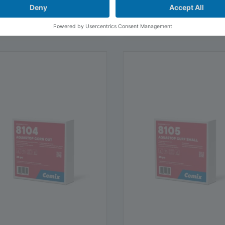
mustahkam zichlagich