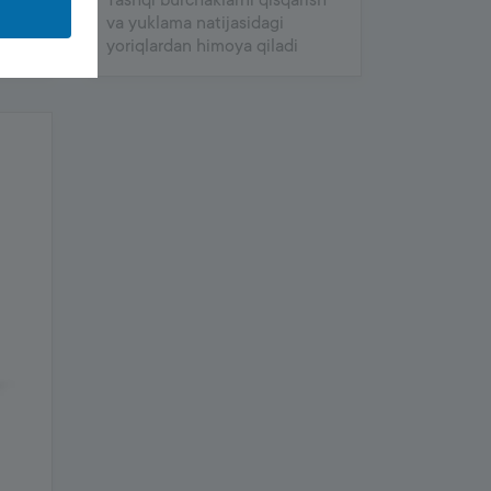
Tashqi burchaklarni qisqarish
va yuklama natijasidagi
yoriqlardan himoya qiladi