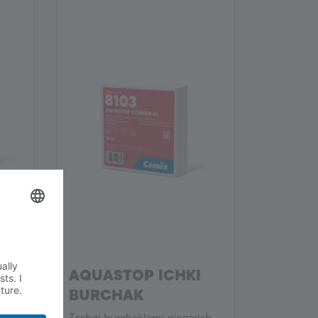
A
AQUASTOP ICHKI
BURCHAK
 va
un