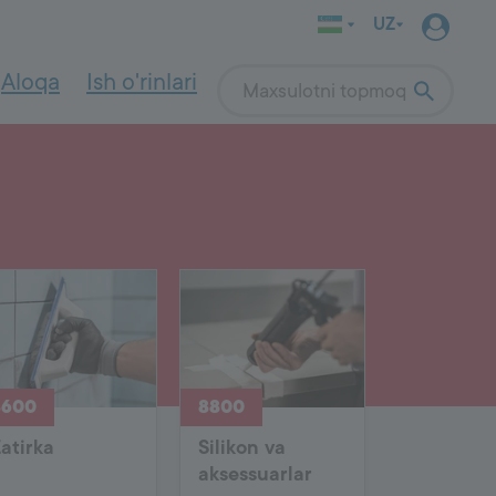
UZ
Aloqa
Ish o'rinlari
Search
INDOOR WALL
SYSTEM
Qurilish tizimi
4000
Quruq beton qorshmasini tanlash
Quruq beton qorshmalarini qo‘llash
Ichki devor ishlari
lam qalinligi,
Gruntovka
lash va
Devor qoplamasi
Tekislovchi qoplama
si
Ichki devor bo'yoqlari
8600
8800
atirka
Silikon va
aksessuarlar
OUTDOOR
SYSTEM