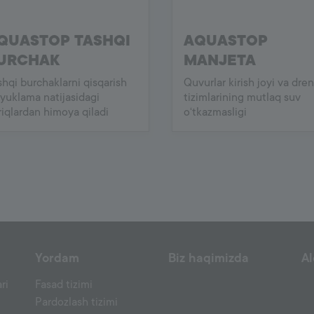
QUASTOP TASHQI
AQUASTOP
URCHAK
MANJETA
shqi burchaklarni qisqarish
Quvurlar kirish joyi va dren
 yuklama natijasidagi
tizimlarining mutlaq suv
riqlardan himoya qiladi
o‘tkazmasligi
Yordam
Biz haqimizda
A
ri
Fasad tizimi
Pardozlash tizimi