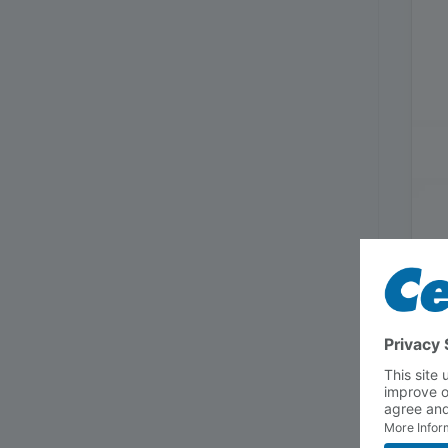
A
Na
uc