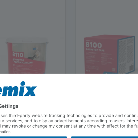
QUASTOP
AQUASTOP LENT
mlik yuqori bo‘lgan xonalar
Devor-pol tutashgan joylar
hun ishonchli himoya
deformatsion choklar uch