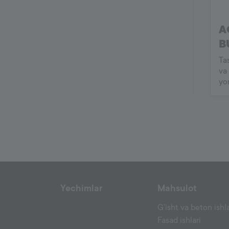
A
B
Ta
va
yo
Yechimlar
Mahsulot
G'isht va beton ishla
Fasad ishlari