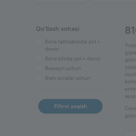
5000
Pol ishlari
8
Qo'llash sohasi
Styajka
Xona tashqarisida: pol +
Gruntovkalar
Yuqor
Tekislovchi aralashmalar
devor
gigi
Akssesuarlar
Xona ichida: pol + devor
gidro
yopis
Basseyn uchun
mosl
Nam xonalar uchun
ketm
erit
asosa
Filtrni yoqish
Cemi
gidro