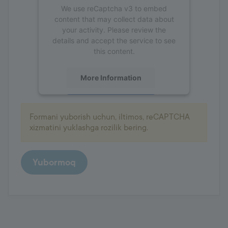
We use reCaptcha v3 to embed
content that may collect data about
your activity. Please review the
details and accept the service to see
this content.
More Information
Accept
Formani yuborish uchun, iltimos, reCAPTCHA
powered by
Usercentrics Consent
xizmatini yuklashga rozilik bering.
Management Platform
Yubormoq