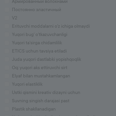
Армированный волокнами
Постоянно эластичный
V2
Erituvchi moddalarni o'z ichiga olmaydi
Yuqori bug' o'tkazuvchanligi
Yuqori ta'sirga chidamlilik
ETICS uchun tavsiya etiladi
Juda yuqori dastlabki yopishqoqlik
Oq: yuqori aks ettiruvchi sirt
Elyaf bilan mustahkamlangan
Yuqori elastiklik
Ustki qismini kreativ dizayni uchun
Suvning singish darajasi past
Plastik shakllanadigan