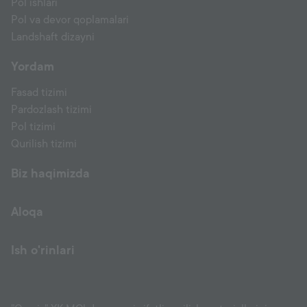
Pol ishlari
Pol va devor qoplamalari
Landshaft dizayni
Yordam
Fasad tizimi
Pardozlash tizimi
Pol tizimi
Qurilish tizimi
Biz haqimizda
Aloqa
Ish o'rinlari