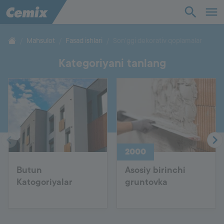
Sanoat
Qurilish
Mahsulot
Fasad ishlari
Son'ggi dekorativ qoplamalar
Kategoriyani tanlang
Yechimlar
Mahsulot
Yordam
2000
Biz haqimizda
Butun
Asosiy birinchi
Katogoriyalar
gruntovka
Aloqa
Ish o'rinlari