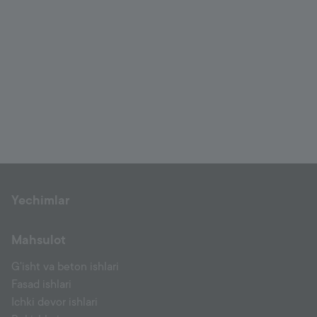
Yechimlar
Mahsulot
G'isht va beton ishlari
Fasad ishlari
Ichki devor ishlari