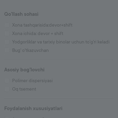
Ishonch raqami
+998 77 294 09 09
Qo'llash sohasi
Xona tashqarisida:devor+shift
Xona ichida: devor + shift
Uzbekistan
Yodgorliklar va tarixiy binolar uchun to'g'ri keladi
Language:
UZ
Bug' o'tkazuvchan
Asosiy bog'lovchi
Polimer dispersiyasi
Oq tsement
Foydalanish xususiyatlari