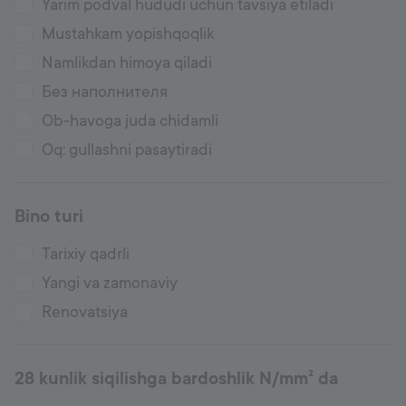
Yarim podval hududi uchun tavsiya etiladi
Mustahkam yopishqoqlik
Namlikdan himoya qiladi
Без наполнителя
Ob-havoga juda chidamli
Oq: gullashni pasaytiradi
Bino turi
Tarixiy qadrli
Yangi va zamonaviy
Renovatsiya
28 kunlik siqilishga bardoshlik N/mm² da