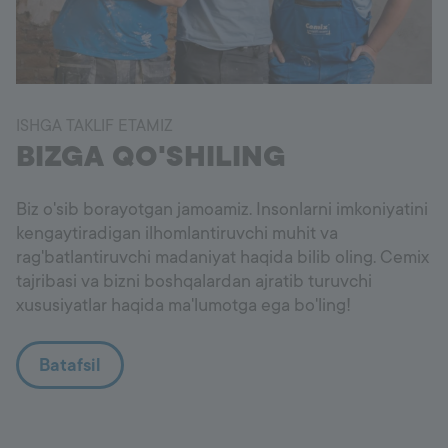
ISHGA TAKLIF ETAMIZ
BIZGA QO'SHILING
Biz o'sib borayotgan jamoamiz. Insonlarni imkoniyatini
kengaytiradigan ilhomlantiruvchi muhit va
rag'batlantiruvchi madaniyat haqida bilib oling. Cemix
tajribasi va bizni boshqalardan ajratib turuvchi
xususiyatlar haqida ma'lumotga ega bo'ling!
Batafsil