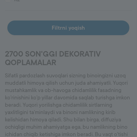
Filtrni yoqish
2700 SON'GGI DEKORATIV
QOPLAMALAR
Sifatli pardozlash suvoqlari sizning binoingizni uzoq
muddatli himoya qilish uchun juda ahamiyatli. Yuqori
mustahkamlik va ob-havoga chidamlilik fasadning
ko'rinishini ko'p yillar davomida saqlab turishga imkon
beradi. Yuqori yorilishga chidamlilik sirtlarning
yaxlitligini ta'minlaydi va binoni namlikning kirib
kelishidan himoya qiladi. Shu bilan birga, diffuziya
ochiqligi muhim ahamiyatga ega, bu namlikning bino
ichidan chiqib ketishiga imkon beradi. Bu vaqt o'tishi