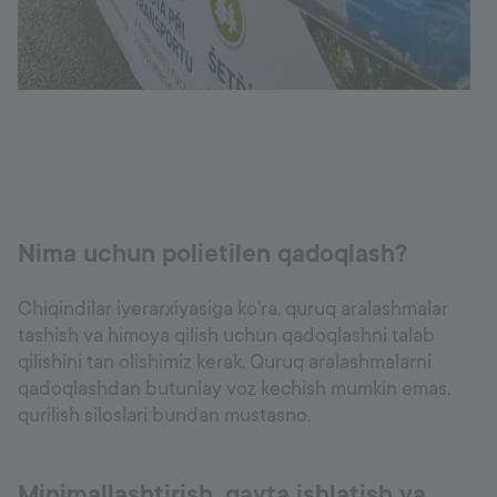
Nima uchun polietilen qadoqlash?
Chiqindilar iyerarxiyasiga ko'ra, quruq aralashmalar
tashish va himoya qilish uchun qadoqlashni talab
qilishini tan olishimiz kerak. Quruq aralashmalarni
qadoqlashdan butunlay voz kechish mumkin emas,
qurilish siloslari bundan mustasno.
Minimallashtirish, qayta ishlatish va