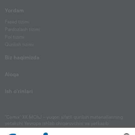
Yordam
Fasad tizimi
Pardozlash tizimi
Pol tizimi
Qurilish tizimi
Biz haqimizda
Aloqa
Ish o'rinlari
"Cemix" XK MChJ – yuqori sifatli qurilish materiallarining
yetakchi Yevropa ishlab chiqaruvchisi va yetkazib
beruvchisi: fasadlar, suvoq materiallari, eritmalar, tekislovchi