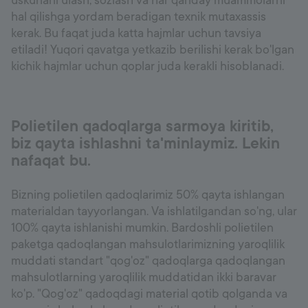
uskunani ulash, sozlash va har qanday muammolarni
hal qilishga yordam beradigan texnik mutaxassis
kerak. Bu faqat juda katta hajmlar uchun tavsiya
etiladi! Yuqori qavatga yetkazib berilishi kerak bo'lgan
kichik hajmlar uchun qoplar juda kerakli hisoblanadi.
Polietilen qadoqlarga sarmoya kiritib,
biz qayta ishlashni ta'minlaymiz. Lekin
nafaqat bu.
Bizning polietilen qadoqlarimiz 50% qayta ishlangan
materialdan tayyorlangan. Va ishlatilgandan so'ng, ular
100% qayta ishlanishi mumkin. Bardoshli polietilen
paketga qadoqlangan mahsulotlarimizning yaroqlilik
muddati standart "qog'oz" qadoqlarga qadoqlangan
mahsulotlarning yaroqlilik muddatidan ikki baravar
ko'p. "Qog'oz" qadoqdagi material qotib qolganda va