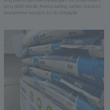
eng pastki qismida joylashgan: bu chiqindilarni
yo'q qilish kerak. Ammo keling, ushbu mavzuni
Ishonch raqami
+998 77 294 09 09
bosqichma-bosqich ko'rib chiqaylik.
Uzbekistan
Language:
UZ