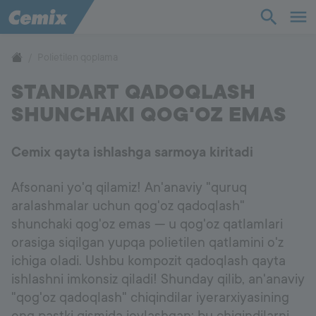
Sanoat
Qurilish
Polietilen qoplama
STANDART QADOQLASH
Yechimlar
SHUNCHAKI QOG'OZ EMAS
Mahsulot
Cemix qayta ishlashga sarmoya kiritadi
Yordam
Afsonani yo'q qilamiz! An'anaviy "quruq
aralashmalar uchun qog'oz qadoqlash"
Biz haqimizda
shunchaki qog'oz emas — u qog'oz qatlamlari
orasiga siqilgan yupqa polietilen qatlamini o'z
Aloqa
ichiga oladi. Ushbu kompozit qadoqlash qayta
ishlashni imkonsiz qiladi! Shunday qilib, an'anaviy
"qog'oz qadoqlash" chiqindilar iyerarxiyasining
Ish o'rinlari