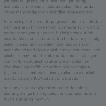
yaroqsiz holga kelganda, polietilen qadoqdagi
mahsulotlar mukammal holatda qoladi. Bu muddati
o'tgan mahsulotlarning chiqindilarini kamaytiradi.
Bardoshli polietilen qadoqdagi mahsulotlar namlikdan
ham yaxshiroq himoyalangan. Agar an'anaviy" qog'oz "
qadoqlashda yomg'ir yog'sa, bu ko'pincha qurilish
maydonchalarida sodir bo'ladi, u tezda yaroqsiz holga
keladi. Cemix’ning polietilen bilan qadoqlangan
mahsulotlari moddiy yo'qotishlarni va resurslarni isrof
qilishni kamaytiradi. Texnik jihatdan mumkin bo’lgan
Cemix PE- qadoqlash usuli eng nozik polietilen
plyonkaga ega bo’lib, o’z vazifasini a’lo darajada
bajaradi: ya’ni materialni himoya qiladi va u qurilish
maydonchasiga 100% sifatli yetib boradi.
Va nihoyat, axlat qoplarini sotib olishdan oldin,
ularning o'rniga bizning polietilen qadoqlarimizdan
foydalanishingiz mumkin.