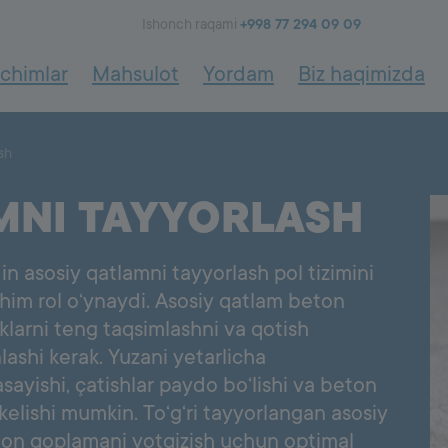
Ishonch raqami
+998 77 294 09 09
chimlar
Mahsulot
Yordam
Biz haqimizda
FACADE
SYSTEM
 tizimi
Pol tizimi
2000
sh
rlash
Asosiy qatlamni tayyorlash
dagi gidroizolyatsiya
Pol konstruktsiyalari
MNI TAYYORLASH
Fasad ishlari
imlari
Isiq polni loyihalash: uch qat
irishning asosiy bosqichlari
uch yechim
Asosiy birinchi gruntovka
Qaysi beton qoplamasini tan
n asosiy qatlamni tayyorlash pol tizimini
Qayta tiklovchi qoplamalar
qayerda qo‘llash?
Bazalt izolatsiyada ishlatiluvchi yordamchi qoplama
im rol o‘ynaydi. Asosiy qatlam beton
Pollarning issiqlik izolyatsiya
Fasad izolatsiya mineral qoplamasi
larni teng taqsimlashni va qotish
Fasad mineral qoplama aksessuarlari
nlashi kerak. Yuzani yetarlicha
Gruntovka
Son'ggi dekorativ qoplamalar
ayishi, çatishlar paydo bo‘lishi va beton
Fasad bo'yoqlari
kelishi mumkin. To‘g‘ri tayyorlangan asosiy
ton qoplamani yotqizish uchun optimal
COVERING
SYSTEM