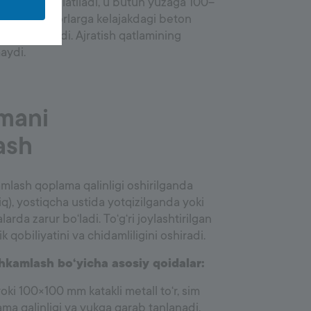
olyatsiya ishlatiladi, u butun yuzaga 100–
ladi va devorlarga kelajakdagi beton
a ko‘tariladi. Ajratish qatlamining
maydi.
mani
ash
lash qoplama qalinligi oshirilganda
), yostiqcha ustida yotqizilganda yoki
rda zarur bo‘ladi. To‘g‘ri joylashtirilgan
 qobiliyatini va chidamliligini oshiradi.
kamlash bo‘yicha asosiy qoidalar:
i 100×100 mm katakli metall to‘r, sim
ma qalinligi va yukga qarab tanlanadi.