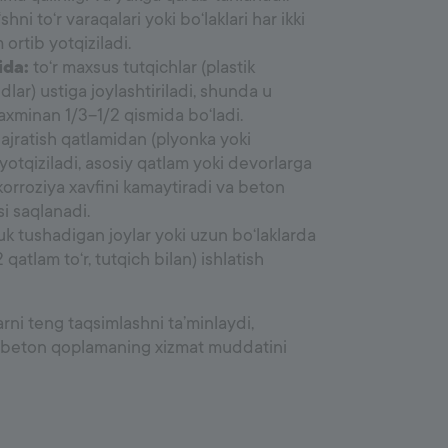
shni to‘r varaqalari yoki bo‘laklari har ikki
rtib yotqiziladi.
ida:
to‘r maxsus tutqichlar (plastik
dlar) ustiga joylashtiriladi, shunda u
axminan 1/3–1/2 qismida bo‘ladi.
 ajratish qatlamidan (plyonka yoki
 yotqiziladi, asosiy qatlam yoki devorlarga
korroziya xavfini kamaytiradi va beton
i saqlanadi.
k tushadigan joylar yoki uzun bo‘laklarda
 qatlam to‘r, tutqich bilan) ishlatish
rni teng taqsimlashni ta’minlaydi,
va beton qoplamaning xizmat muddatini