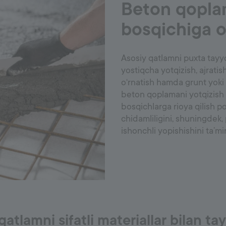
Beton qopla
bosqichiga o
Asosiy qatlamni puxta tayyor
yostiqcha yotqizish, ajratis
o‘rnatish hamda grunt yoki 
beton qoplamani yotqizish 
bosqichlarga rioya qilish po
chidamliligini, shuningdek,
ishonchli yopishishini ta’mi
qatlamni sifatli materiallar bilan ta