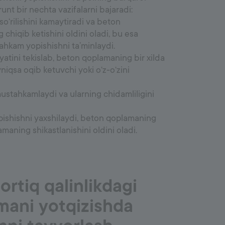
runt bir nechta vazifalarni bajaradi:
o‘rilishini kamaytiradi va beton
hiqib ketishini oldini oladi, bu esa
ahkam yopishishni ta’minlaydi.
yatini tekislab, beton qoplamaning bir xilda
yniqsa oqib ketuvchi yoki o‘z-o‘zini
mustahkamlaydi va ularning chidamliligini
pishishni yaxshilaydi, beton qoplamaning
amaning shikastlanishini oldini oladi.
rtiq qalinlikdagi
mani yotqizishda