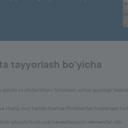
8000
Pol va devor qoplamalari
Gruntovkalar
Suv izolatsiya qoplamasi
Plitka yelimi
Сhok to'ldiruvchi
Silikon va aksessuarlar
ta tayyorlash bo‘yicha
qotishi va chidamliligini ta’minlash uchun quyidagi talabla
va chang, moy hamda boshqa iflosliklardan tozalangan bo‘l
’sir qiluvchi bo‘sh yoki harakatlanuvchi elementlar olib