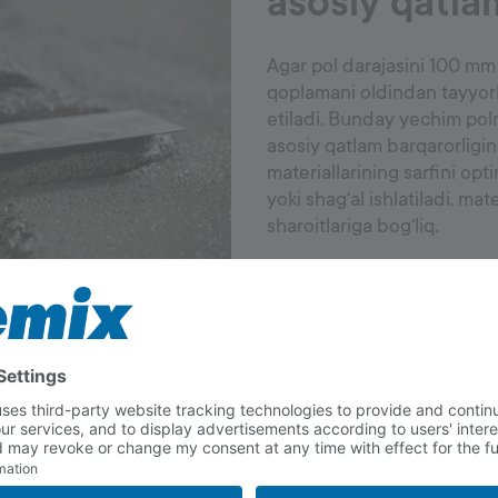
asosiy qatla
Agar pol darajasini 100 mm 
qoplamani oldindan tayyorl
etiladi. Bunday yechim polni
asosiy qatlam barqarorligi
materiallarining sarfini opt
yoki shag‘al ishlatiladi, mat
sharoitlariga bog‘liq.
Asosiy qatlamni tayyorlash 
qatlamma-qatlam to‘ldirish
bo‘lguncha siqishni o‘z ichi
ishlash davomida cho‘kish 
kelishi mumkin.
Yostiqcha tayyorlangach, aj
beton qoplamadan namliknin
materialning to‘g‘ri qotishin