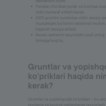
tashlanishi lozim.
Yoriqlar, cho‘kkan joylar va boshqa nu
oldin bartaraf etilishi kerak.
2613 gruntini surishdan oldin asosiy qatl
mustahkam bo‘lishini tekshirish muhim. 
bajarish tavsiya etiladi.
Asosiy qatlamni tayyorlash usuli uning
tizimiga bog‘liq.
Gruntlar va yopishq
ko‘priklari haqida ni
kerak?
Gruntlar va yopishqoqlik ko‘priklari – bu a
qoplama va keyingi qatlamlarga tayyorlas