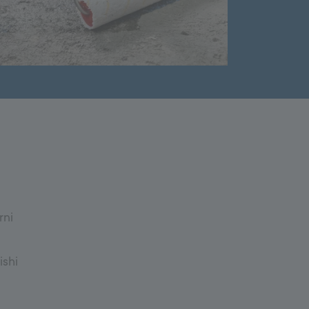
9000
Landshaft dizayni
Qoplama ve aralashmalar
Yelim aralashmalari
Yo'lak tekislovchi qoplama
Beton
rni
ishi