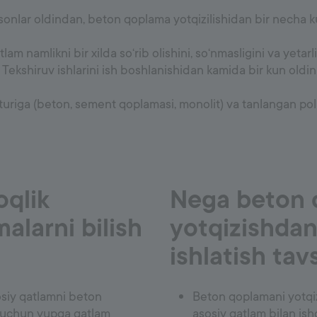
qsonlar oldindan, beton qoplama yotqizilishidan bir necha 
am namlikni bir xilda so‘rib olishini, so‘nmasligini va yetarl
Tekshiruv ishlarini ish boshlanishidan kamida bir kun oldin
 turiga (beton, sement qoplamasi, monolit) va tanlangan pol
oqlik
Nega beton 
malarni bilish
yotqizishdan
ishlatish tav
sosiy qatlamni beton
Beton qoplamani yotqiz
h uchun yupqa qatlam
asosiy qatlam bilan ish