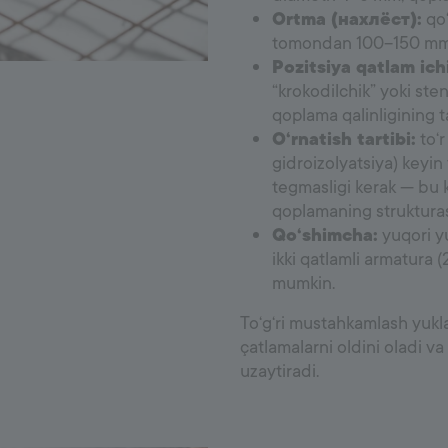
Ortma (нахлёст):
qo‘
tomondan 100–150 mm o
Pozitsiya qatlam ich
“krokodilchik” yoki sten
qoplama qalinligining t
O‘rnatish tartibi:
to‘r
gidroizolyatsiya) keyin
tegmasligi kerak — bu 
qoplamaning strukturas
Qo‘shimcha:
yuqori yu
ikki qatlamli armatura (2
mumkin.
To‘g‘ri mustahkamlash yukla
çatlamalarni oldini oladi 
uzaytiradi.