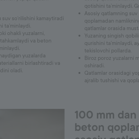
qotishini ta’minlaydi. G
Asosiy qatlamning suv s
 suv so‘rilishini kamaytiradi
qoplamadan namlikning c
i ta’minlaydi.
qatlamlar orasida must
ki ohakli yuzalarni,
Yuzaning singish qobili
stahkamlaydi va beton
qurishini ta’minlaydi, a
minlaydi.
tekislovchi pollarda.
gmaydigan yuzalarda
Biroz poroz yuzalarni 
teriallarni birlashtiradi va
oshiradi.
ini oladi.
Qatlamlar orasidagi yo
ajralib tushishi va qopl
100 mm dan o
beton qopla