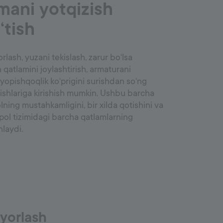
mani yotqizish
‘tish
lash, yuzani tekislash, zarur bo‘lsa
h qatlamini joylashtirish, armaturani
yopishqoqlik ko‘prigini surishdan so‘ng
ishlariga kirishish mumkin. Ushbu barcha
lning mustahkamligini, bir xilda qotishini va
 pol tizimidagi barcha qatlamlarning
nlaydi.
yyorlash