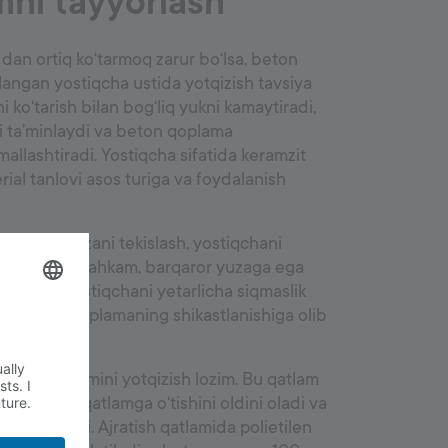
mni tayyorlash
dan ortiq ko‘tarmoq zarur bo‘lsa, beton
angan yostiqcha ustida yotqizish tavsiya
 ko‘tarish bilan bog‘liq yukni kamaytiradi,
ni ta’minlaydi va beton qoplama
imallashtiradi. Yostiqcha sifatida keramzit
erial tanlovi asos turiga va foydalanish
jarayoni yuzani tekislash, yostiqchani
 va uni mustahkam, barqaror yuzaga ega
ga oladi. Yostiqchani yetarlicha siqmaslik
va beton qoplamaning shikastlanishiga olib
ratish qatlamini yotqizish lozim. Bu qatlam
g asosiy qatlamga o‘tishini oldini oladi va
i ta’minlaydi. Ajratish qatlamida polietilen