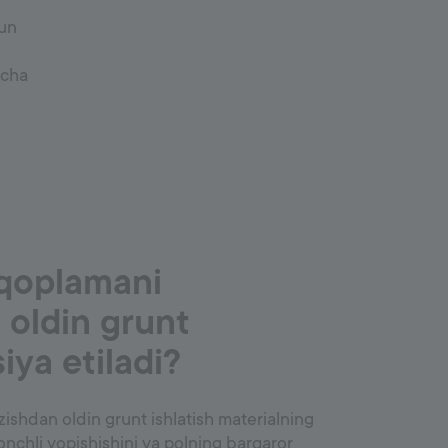
kun
icha
qoplamani
 oldin grunt
siya etiladi?
ishdan oldin grunt ishlatish materialning
onchli yopishishini va polning barqaror