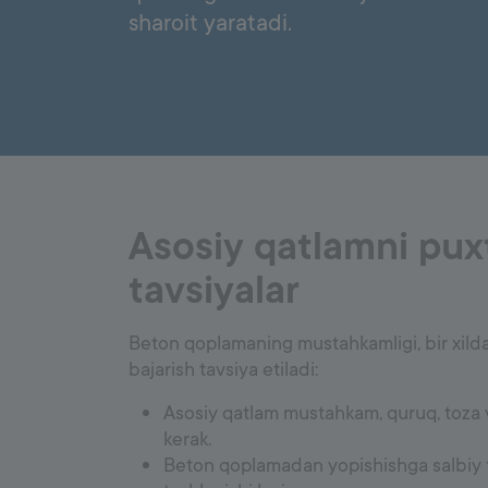
5000
sharoit yaratadi.
Pol ishlari
Styajka
Gruntovkalar
Tekislovchi aralashmalar
Akssesuarlar
Asosiy qatlamni pux
tavsiyalar
Beton qoplamaning mustahkamligi, bir xilda 
bajarish tavsiya etiladi:
Asosiy qatlam mustahkam, quruq, toza 
kerak.
Beton qoplamadan yopishishga salbiy ta