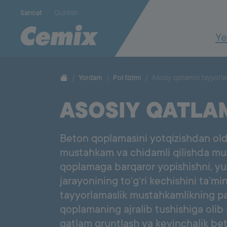
Sanoat
Qurilish
Ye
CONSTRUCTION
SYSTEM
Fasad tizimi
Pardozlash
1000
Yordam
Pol tizimi
Asosiy qatlamni tayyorla
Issiqlik izolyatsiyasi bo‘yicha yechimlar
Asosni tayyo
Qoplama osti
ASOSIY QATLA
G'isht va beton ishlari
Qoplama yel
Zatirka to‘ld
Mineral xom moddalar
Beton qoplamasini yotqizishdan oldi
Quruq beton qorishmalari
Tosh ve g'isht ishlaridagi qorishma
mustahkam va chidamli qilishda muh
Mustahkamlovchi beton bo'glama
qoplamaga barqaror yopishishni, yuk
Statik betonni ta'mirlash
jarayonining to‘g‘ri kechishini ta’mi
Oq Cement
Suv izolyatsiyasi
tayyorlamaslik mustahkamlikning pas
qoplamaning ajralib tushishiga olib 
qatlam gruntlash va keyinchalik be
FLOOR
SYSTEM