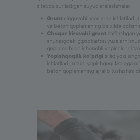
sifatida suriladigan suyuq aralashmalar.
Grunt
singuvchi asoslarda ishlatiladi, u
va beton qoplamaning bir xilda qotishin
Chuqur kiruvchi grunt
zaiflashgan yo
shuningdek, gipsokarton yuzalarni mu
qoplama bilan ishonchli yopishishni ta’
Yopishqoqlik ko‘prigi
silliq yoki sin
ishlatiladi, u turli yopishqoqlikka ega ma
beton qoplamaning ajralib tushishini old