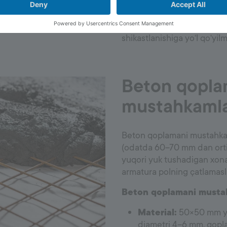
plyonka yoki rulonli gidroiz
150 mm ortma bilan yotqizi
qoplama darajasidan yuqorig
shikastlanishiga yo‘l qo‘yil
Beton qopla
mustahkaml
Beton qoplamani mustahkam
(odatda 60–70 mm dan ortiq
yuqori yuk tushadigan xonala
armatura polning çatlamaslik
Beton qoplamani mustah
Material:
50×50 mm yok
diametri 4–6 mm, qopla