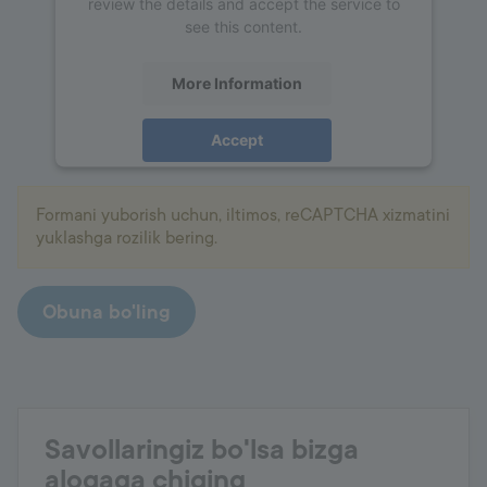
review the details and accept the service to
see this content.
More Information
Accept
powered by
Usercentrics Consent
Management Platform
Formani yuborish uchun, iltimos, reCAPTCHA xizmatini
yuklashga rozilik bering.
Obuna bo'ling
Savollaringiz bo'lsa bizga
aloqaga chiqing