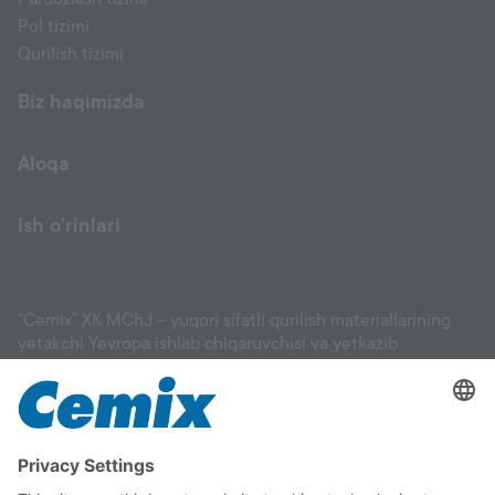
Pol tizimi
Qurilish tizimi
Biz haqimizda
Aloqa
Ish o'rinlari
"Cemix" XK MChJ – yuqori sifatli qurilish materiallarining
yetakchi Yevropa ishlab chiqaruvchisi va yetkazib
beruvchisi: fasadlar, suvoq materiallari, eritmalar, tekislovchi
aralashmalar, gruntovkalar, keramik plitka uchun
yopishtirgichlar va boshqa materiallar, shuningdek, pol
qoplamalari, bog‘ va landshaft ishlari uchun mahsulotlar. Biz
sizga binoyingiz uchun mos materialni tanlashda va uni
to‘g‘ri qo‘llashda yordam beramiz. Cemix sifatiga to‘liq