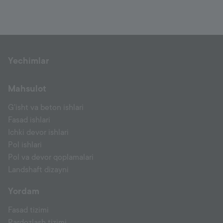
Yechimlar
Mahsulot
G'isht va beton ishlari
Fasad ishlari
Ichki devor ishlari
Pol ishlari
Pol va devor qoplamalari
Landshaft dizayni
Yordam
Fasad tizimi
Pardozlash tizimi