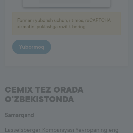
Accept
Formani yuborish uchun, iltimos, reCAPTCHA
powered by
Usercentrics Consent
xizmatini yuklashga rozilik bering.
Management Platform
Yubormoq
CEMIX TEZ ORADA
O'ZBEKISTONDA
Samarqand
Lasselsberger Kompaniyasi Yevropaning eng