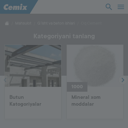
Sanoat
Qurilish
Mahsulot
G'isht va beton ishlari
Oq Cement
Kategoriyani tanlang
Yechimlar
Mahsulot
Yordam
1000
Biz haqimizda
Butun
Mineral xom
Katogoriyalar
moddalar
Aloqa
Ish o'rinlari