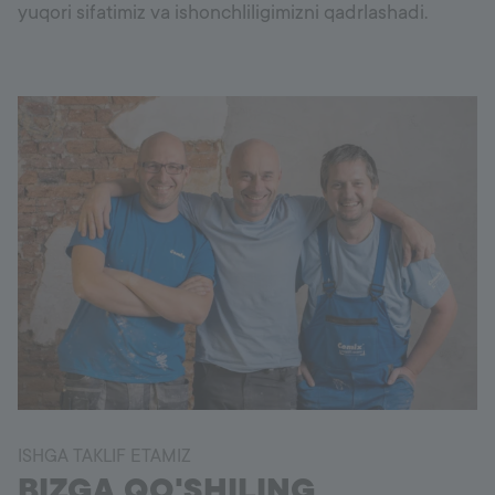
yuqori sifatimiz va ishonchliligimizni qadrlashadi.
ISHGA TAKLIF ETAMIZ
BIZGA QO'SHILING