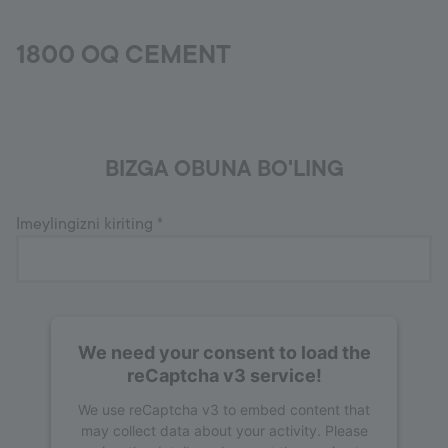
Ishonch raqami
+998 77 294 09 09
1800 OQ CEMENT
Uzbekistan
BIZGA OBUNA BO'LING
Language:
UZ
Imeylingizni kiriting
*
We need your consent to load the
reCaptcha v3 service!
We use reCaptcha v3 to embed content that
may collect data about your activity. Please